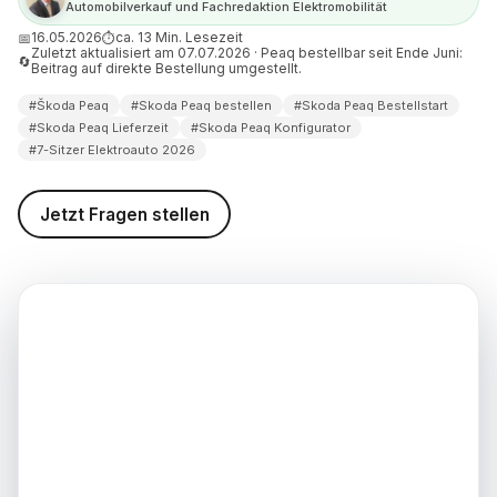
Automobilverkauf und Fachredaktion Elektromobilität
 besonders?
16.05.2026
ca. 13 Min. Lesezeit
📅
⏱
Zuletzt aktualisiert am 07.07.2026 · Peaq bestellbar seit Ende Juni:
ollte ich den Skoda Peaq
🔄
Beitrag auf direkte Bestellung umgestellt.
 bestellen?
#Škoda Peaq
#Skoda Peaq bestellen
#Skoda Peaq Bestellstart
d weiterführende
#Skoda Peaq Lieferzeit
#Skoda Peaq Konfigurator
nen
#7-Sitzer Elektroauto 2026
weis (Stand: 07.07.2026)
Jetzt Fragen stellen