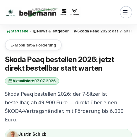
Zum Inhalt springen
le ich den Skoda Peaq — und
llte ich das tun?
Startseite
·
News & Ratgeber
·
Škoda Peaq 2026: das 7-Sitzer E
e frühe Bestellung einen
koda Peaq Liefertermin?
E-Mobilität & Förderung
 der Skoda Peaq und welche
sst zu wem?
Skoda Peaq bestellen 2026: jetzt
direkt bestellbar statt warten
 ich beim Skoda Peaq
or beachten?
Aktualisiert:
07.07.2026
t eine Probefahrt mit dem
q möglich?
Skoda Peaq bestellen 2026: der 7-Sitzer ist
 kaufen und die E-Auto-
bestellbar, ab 49.900 Euro — direkt über einen
mitplanen
ŠKODA-Vertragshändler, mit Förderung bis 6.000
die Skoda Peaq Bestellung beim
Euro.
Bellemann ab?
Justin Schick
hnt sich die frühe Skoda Peaq