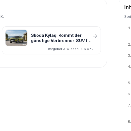
In
k.
Spr
1
Skoda Kylaq: Kommt der
→
günstige Verbrenner-SUV für
2.
unter 15.000 Euro nach
Ratgeber & Wissen · 06.07.2026
Deutschland?
3.
4.
5.
6.
7.
8.