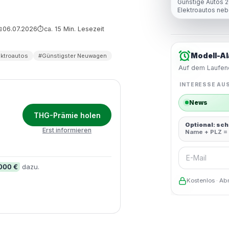
Günstige Autos 
Elektroautos neb
06.07.2026
ca. 15 Min. Lesezeit

⏱
Modell-Al
ektroautos
#Günstigster Neuwagen
Auf dem Laufend
INTERESSE AU
News
THG-Prämie holen
Optional: sc
Erst informieren
Name + PLZ = 
E-Mail
.000 €
dazu.
Kostenlos · Ab