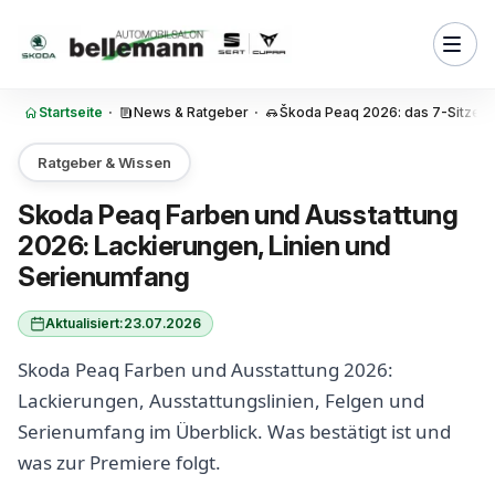
Zum Inhalt springen
ben gibt es für den Skoda
stattungslinien wird es beim
q geben?
Startseite
·
News & Ratgeber
·
Škoda Peaq 2026: das 7-Sitzer E
im Skoda Peaq serienmäßig?
Ratgeber & Wissen
gen gibt es für den Skoda
Skoda Peaq Farben und Ausstattung
2026: Lackierungen, Linien und
enausstattung und Materialien
 Skoda Peaq?
Serienumfang
tionspakete und
tattungen sind beim Skoda
Aktualisiert:
23.07.2026
warten?
Skoda Peaq Farben und Ausstattung 2026:
be und Ausstattung lohnt sich
Lackierungen, Ausstattungslinien, Felgen und
 Peaq wirtschaftlich?
Serienumfang im Überblick. Was bestätigt ist und
stattung ist beim Skoda Peaq
was zur Premiere folgt.
ter sinnvoll?