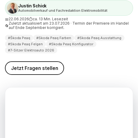
 Ausstattung im Vergleich: Wo
Justin Schick
er schon serienmäßig punktet
Automobilverkauf und Fachredaktion Elektromobilität
22.06.2026
ca. 13 Min. Lesezeit
📅
⏱
stattung lohnt sich beim
Zuletzt aktualisiert am 23.07.2026 · Termin der Premiere im Handel
🔄
 für Vielfahrer und
auf Ende September korrigiert.
ke?
#Škoda Peaq
#Skoda Peaq Farben
#Skoda Peaq Ausstattung
 Konfiguration vorbereiten: In
#Skoda Peaq Felgen
#Skoda Peaq Konfigurator
tten zur passenden Ausstattung
#7-Sitzer Elektroauto 2026
 Farben und Ausstattung
t vorbereiten, zur Premiere
Jetzt Fragen stellen
ren
d weiterführende
nen
weis (Stand: 22.06.2026)