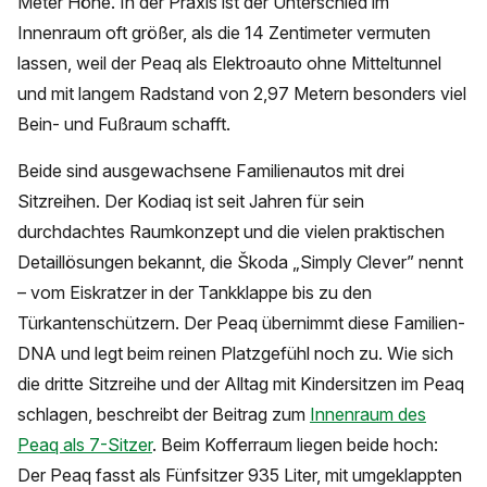
Meter Höhe. In der Praxis ist der Unterschied im
Innenraum oft größer, als die 14 Zentimeter vermuten
lassen, weil der Peaq als Elektroauto ohne Mitteltunnel
und mit langem Radstand von 2,97 Metern besonders viel
Bein- und Fußraum schafft.
Beide sind ausgewachsene Familienautos mit drei
Sitzreihen. Der Kodiaq ist seit Jahren für sein
durchdachtes Raumkonzept und die vielen praktischen
Detaillösungen bekannt, die Škoda „Simply Clever” nennt
– vom Eiskratzer in der Tankklappe bis zu den
Türkantenschützern. Der Peaq übernimmt diese Familien-
DNA und legt beim reinen Platzgefühl noch zu. Wie sich
die dritte Sitzreihe und der Alltag mit Kindersitzen im Peaq
schlagen, beschreibt der Beitrag zum
Innenraum des
Peaq als 7-Sitzer
. Beim Kofferraum liegen beide hoch:
Der Peaq fasst als Fünfsitzer 935 Liter, mit umgeklappten