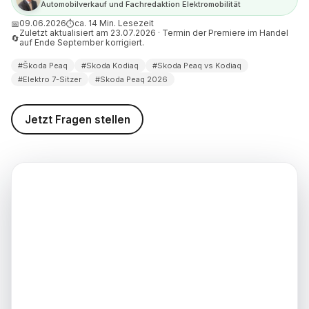
Automobilverkauf und Fachredaktion Elektromobilität
 der Umstieg vom Kodiaq auf
09.06.2026
ca. 14 Min. Lesezeit
📅
⏱
Zuletzt aktualisiert am 23.07.2026 · Termin der Premiere im Handel
🔄
auf Ende September korrigiert.
eibt der Kodiaq die bessere
#Škoda Peaq
#Skoda Kodiaq
#Skoda Peaq vs Kodiaq
#Elektro 7-Sitzer
#Skoda Peaq 2026
er Peaq, und bleibt der
 Programm?
Jetzt Fragen stellen
Kodiaq? Eine ehrliche
ohnt sich
d weiterführende
nen
nweis