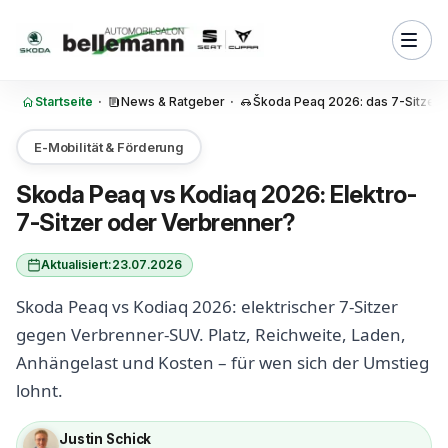
Zum Inhalt springen
r Unterschied zwischen Peaq
?
oda Peaq größer als der
Startseite
·
News & Ratgeber
·
Škoda Peaq 2026: das 7-Sitzer E
iaq sieben Sitze wie der
E-Mobilität & Förderung
, Laden und Tanken: der
Skoda Peaq vs Kodiaq 2026: Elektro-
nde Alltagsunterschied
7-Sitzer oder Verbrenner?
eaq so viel ziehen wie der
sel?
Aktualisiert:
23.07.2026
 der Peaq im Vergleich zum
Skoda Peaq vs Kodiaq 2026: elektrischer 7-Sitzer
gegen Verbrenner-SUV. Platz, Reichweite, Laden,
cheiden sich die laufenden
Anhängelast und Kosten – für wen sich der Umstieg
 Peaq und Kodiaq?
lohnt.
cherheit: Verbrennerverbot,
nd Software
Justin Schick