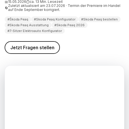
15.05.2026
ca. 13 Min. Lesezeit
📅
⏱
Zuletzt aktualisiert am 23.07.2026 · Termin der Premiere im Handel
🔄
 Bestellung: Was im offenen
auf Ende September korrigiert.
r jetzt verbindlich möglich ist
#Škoda Peaq
#Skoda Peaq Konfigurator
#Skoda Peaq bestellen
 Konfigurator 2026 Fazit:
#Skoda Peaq Ausstattung
#Skoda Peaq 2026
Wunschausstattung ab
#7-Sitzer Elektroauto Konfigurator
im Sommer
mine zählen bis zum
Jetzt Fragen stellen
rt des Skoda Peaq?
d weiterführende
nen
weis (Stand: 07.07.2026)