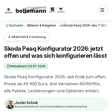
Zum Inhalt springen
t der Skoda Peaq
or?
sionen lassen sich im Skoda
gurator wählen?
Startseite
·
News & Ratgeber
·
Škoda Peaq 2026: das 7-Sitzer E
da-Peaq-Variante sollte ich im
or wählen?
E-Mobilität & Förderung
kierungen und Felgen gibt es
Skoda Peaq Konfigurator 2026: jetzt
oda Peaq?
offen und was sich konfigurieren lässt
q Innenraumpakete im
r: Lounge, Loft und Suite als
Aktualisiert:
23.07.2026
Skoda Peaq Konfigurator 2026: seit Ende Juni offen,
im Skoda Peaq serienmäßig
stet extra?
Preise ab 49.900 Euro, drei Versionen 60/90/90x,
alle Pakete, Lackierungen und Optionen erklärt.
kierung, Felgen und Pakete
 beim Peaq wählen?
Justin Schick
 Konfigurator beim Autohaus
Automobilverkauf und Fachredaktion Elektromobilität
in Wiesloch: Der hybride Weg