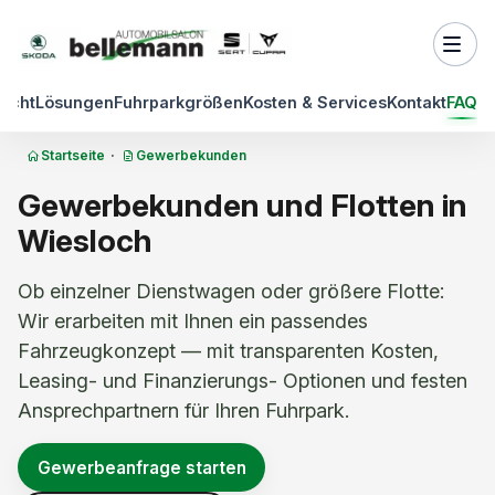
Zum Inhalt springen
sicht
Lösungen
Fuhrparkgrößen
Kosten & Services
Kontakt
FAQ
Startseite
·
Gewerbekunden
Gewerbekunden und Flotten in
Wiesloch
Ob einzelner Dienstwagen oder größere Flotte:
Wir erarbeiten mit Ihnen ein passendes
Fahrzeugkonzept — mit transparenten Kosten,
Leasing- und Finanzierungs- Optionen und festen
Ansprechpartnern für Ihren Fuhrpark.
Gewerbeanfrage starten