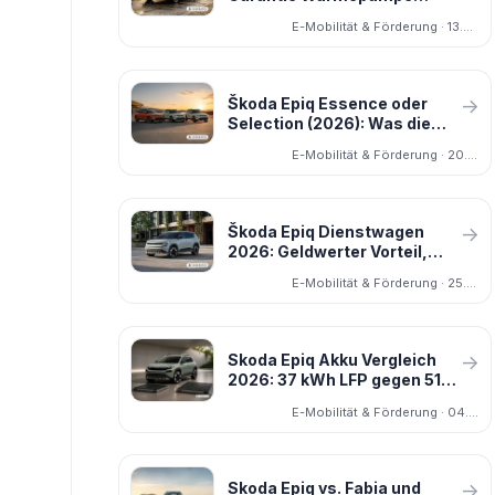
2026: Linien, Akku-Garantie
E-Mobilität & Förderung · 13.05.2026
und warum die Wärmepumpe
noch fehlt
Škoda Epiq Essence oder
→
Selection (2026): Was die
3.500 Euro Unterschied
E-Mobilität & Förderung · 20.05.2026
bringen
Škoda Epiq Dienstwagen
→
2026: Geldwerter Vorteil,
0,25 Prozent und alle
E-Mobilität & Förderung · 25.06.2026
Versionen erklärt
Skoda Epiq Akku Vergleich
→
2026: 37 kWh LFP gegen 51,7
kWh NMC im praktischen
E-Mobilität & Förderung · 04.05.2026
Reichweiten Test
Skoda Epiq vs. Fabia und
→