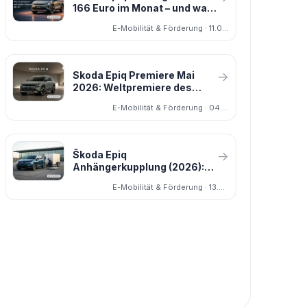
166 Euro im Monat – und was
dahintersteckt
E-Mobilität & Förderung · 11.03.2026
Skoda Epiq Premiere Mai
→
2026: Weltpremiere des
kompakten Elektro-SUV mit
E-Mobilität & Förderung · 04.05.2026
drei Antrieben und MEB+-
Plattform
Škoda Epiq
→
Anhängerkupplung (2026):
Anhängelast, Stützlast und
E-Mobilität & Förderung · 13.05.2026
was der Epiq wirklich zieht