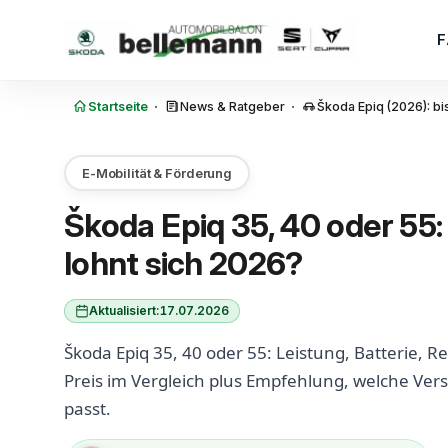
Zum Inhalt springen
·
·
Startseite
News & Ratgeber
Škoda Epiq (2026): bi
E-Mobilität & Förderung
Škoda Epiq 35, 40 oder 55
lohnt sich 2026?
Aktualisiert:
17.07.2026
Škoda Epiq 35, 40 oder 55: Leistung, Batterie, R
Preis im Vergleich plus Empfehlung, welche Ver
passt.