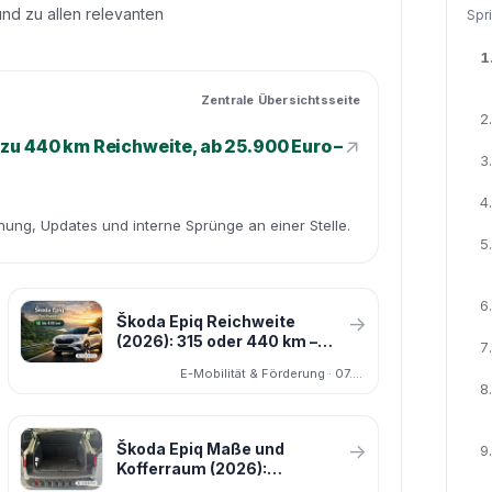
und zu allen relevanten
Spr
1
Zentrale Übersichtsseite
2.
↗
 zu 440 km Reichweite, ab 25.900 Euro –
3.
4.
dnung, Updates und interne Sprünge an einer Stelle.
5.
6.
Škoda Epiq Reichweite
→
(2026): 315 oder 440 km –
7.
was ist im Alltag realistisch?
E-Mobilität & Förderung · 07.03.2026
8.
Škoda Epiq Maße und
→
9.
Kofferraum (2026):
Abmessungen und Alltag