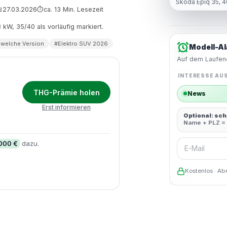
Škoda Epiq 35, 4
27.03.2026
ca. 13 Min. Lesezeit

⏱
33 kW, 35/40 als vorläufig markiert.
 welche Version
#Elektro SUV 2026
Modell-Al
Auf dem Laufend
INTERESSE AU
THG-Prämie holen
News
Erst informieren
Optional: sc
Name + PLZ = 
E-Mail
.000 €
dazu.
Kostenlos · Ab