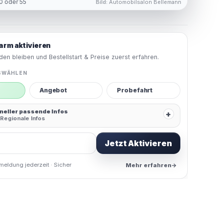
0 oder 55
Bild:
Automobilsalon Bellemann
arm aktivieren
en bleiben und Bestellstart & Preise zuerst erfahren.
SWÄHLEN
Angebot
Probefahrt
hneller passende Infos
+
Regionale Infos
Jetzt Aktivieren
meldung jederzeit · Sicher
Mehr erfahren
→