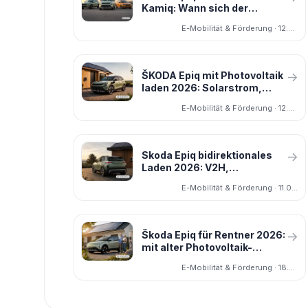
Kamiq: Wann sich der
Umstieg auf Elektro 2026
E-Mobilität & Förderung · 12.05.2026
lohnt
ŠKODA Epiq mit Photovoltaik
→
laden 2026: Solarstrom,
Eigenverbrauch und was er
E-Mobilität & Förderung · 12.05.2026
wirklich spart
Skoda Epiq bidirektionales
→
Laden 2026: V2H,
Stromspeicher und
E-Mobilität & Förderung · 11.05.2026
kostenloses Tanken durchs
Haus
Škoda Epiq für Rentner 2026:
→
mit alter Photovoltaik-
Anlage im Ruhestand
E-Mobilität & Förderung · 18.05.2026
besonders günstig fahren