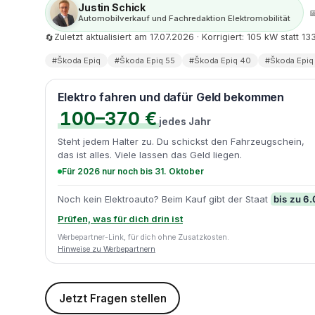
Justin Schick

Automobilverkauf und Fachredaktion Elektromobilität
Zuletzt aktualisiert am 17.07.2026 · Korrigiert: 105 kW statt 1
🔄
#Škoda Epiq
#Škoda Epiq 55
#Škoda Epiq 40
#Škoda Epiq
Elektro fahren und dafür Geld bekommen
100–370 €
jedes Jahr
Steht jedem Halter zu. Du schickst den Fahrzeugschein,
das ist alles. Viele lassen das Geld liegen.
Für 2026 nur noch bis 31. Oktober
bis zu 6
Noch kein Elektroauto? Beim Kauf gibt der Staat
Prüfen, was für dich drin ist
Werbepartner-Link, für dich ohne Zusatzkosten.
Hinweise zu Werbepartnern
Jetzt Fragen stellen