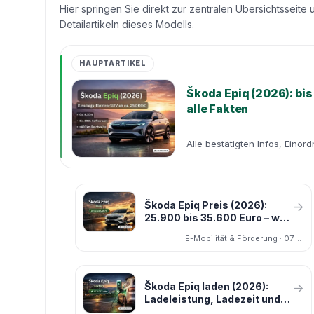
Hier springen Sie direkt zur zentralen Übersichtsseite 
Detailartikeln dieses Modells.
HAUPTARTIKEL
Škoda Epiq (2026): bis
alle Fakten
Alle bestätigten Infos, Einor
Škoda Epiq Preis (2026):
→
25.900 bis 35.600 Euro – was
jede Version kostet
E-Mobilität & Förderung · 07.03.2026
Škoda Epiq laden (2026):
→
Ladeleistung, Ladezeit und
Wallbox