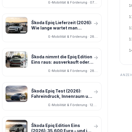
E-Mobilität & Förderung · 07.03.2026
1
1
Škoda Epiq Lieferzeit (2026):
→
1
Wie lange wartet man
wirklich?
E-Mobilität & Förderung · 28.07.2026
1
1
Škoda nimmt die Epiq Edition
→
Eins raus: ausverkauft oder
noch zu haben?
E-Mobilität & Förderung · 28.07.2026
Škoda Epiq Test (2026):
→
Fahreindruck, Innenraum und
Alltag
E-Mobilität & Förderung · 12.03.2026
Škoda Epiq Edition Eins
→
(2026): 35.600 Euro – und im