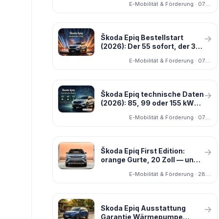
E-Mobilität & Förderung · 07.03.2026
Škoda Epiq Bestellstart
→
(2026): Der 55 sofort, der 35
und 40 ab September
E-Mobilität & Förderung · 07.03.2026
Škoda Epiq technische Daten
→
(2026): 85, 99 oder 155 kW
und 315 bis 440 km
E-Mobilität & Förderung · 07.03.2026
Škoda Epiq First Edition:
→
orange Gurte, 20 Zoll — und
ein Haken
E-Mobilität & Förderung · 28.07.2026
Skoda Epiq Ausstattung
→
Garantie Wärmepumpe