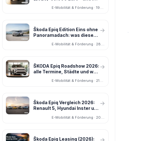
Leasing die günstigste Wahl
E-Mobilität & Förderung · 19.05.2026
Škoda Epiq Edition Eins ohne
→
Panoramadach: was diese
Information vom 27. Mai
E-Mobilität & Förderung · 28.05.2026
2026 für Käufer bedeutet
ŠKODA Epiq Roadshow 2026:
→
alle Termine, Städte und was
dich vor Ort erwartet
E-Mobilität & Förderung · 21.07.2026
Škoda Epiq Vergleich 2026:
→
Renault 5, Hyundai Inster und
Citroën ë-C3 im Test
E-Mobilität & Förderung · 20.05.2026
Škoda Epiq Leasing (2026):
→