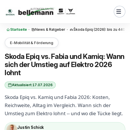
Zum Inhalt springen
 der Skoda Epiq im Vergleich
nd Fabia?
kosten Skoda Epiq vs. Kamiq:
n Benzin im Monat und Jahr
Startseite
·
News & Ratgeber
·
Škoda Epiq (2026): bis zu 440 km
et sich der Umstieg vom
den Skoda Epiq?
E-Mobilität & Förderung
 Kofferraum und Platz: Mehr
Skoda Epiq vs. Fabia und Kamiq: Wann
er Kamiq trotz kompakter
sich der Umstieg auf Elektro 2026
e
lohnt
im Alltag: Reicht der Skoda
ndler, Familie und
rt?
Aktualisiert:
17.07.2026
truktur: Warum die Wallbox
Skoda Epiq vs. Kamiq und Fabia 2026: Kosten,
r entscheidende Faktor ist
Reichweite, Alltag im Vergleich. Wann sich der
 und Komfort: Was Epiq-Fahrer
Umstieg zum Elektro lohnt -- und wo die Tücke liegt.
Kamiq-Fahrern wirklich
eben
Justin Schick