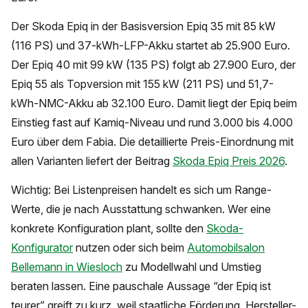
Der Skoda Epiq in der Basisversion Epiq 35 mit 85 kW
(116 PS) und 37-kWh-LFP-Akku startet ab 25.900 Euro.
Der Epiq 40 mit 99 kW (135 PS) folgt ab 27.900 Euro, der
Epiq 55 als Topversion mit 155 kW (211 PS) und 51,7-
kWh-NMC-Akku ab 32.100 Euro. Damit liegt der Epiq beim
Einstieg fast auf Kamiq-Niveau und rund 3.000 bis 4.000
Euro über dem Fabia. Die detaillierte Preis-Einordnung mit
allen Varianten liefert der Beitrag
Skoda Epiq Preis 2026
.
Wichtig: Bei Listenpreisen handelt es sich um Range-
Werte, die je nach Ausstattung schwanken. Wer eine
konkrete Konfiguration plant, sollte den
Skoda-
Konfigurator
nutzen oder sich beim
Automobilsalon
Bellemann in Wiesloch
zu Modellwahl und Umstieg
beraten lassen. Eine pauschale Aussage “der Epiq ist
teurer” greift zu kurz, weil staatliche Förderung, Hersteller-