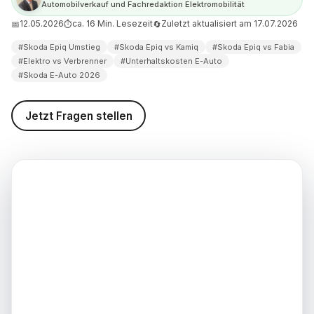
Automobilverkauf und Fachredaktion Elektromobilität
ng, Steuer und laufende
s Elektro-Fahrer 2026 wirklich
12.05.2026
ca. 16 Min. Lesezeit
Zuletzt aktualisiert am 17.07.2026
📅
⏱
🔄
#Skoda Epiq Umstieg
#Skoda Epiq vs Kamiq
#Skoda Epiq vs Fabia
ich den Skoda Epiq bestellen?
#Elektro vs Verbrenner
#Unterhaltskosten E-Auto
#Skoda E-Auto 2026
hnt sich der Skoda Epiq
und für wen nicht?
Jetzt Fragen stellen
d weiterführende
nen
weis (Stand: 16.07.2026)