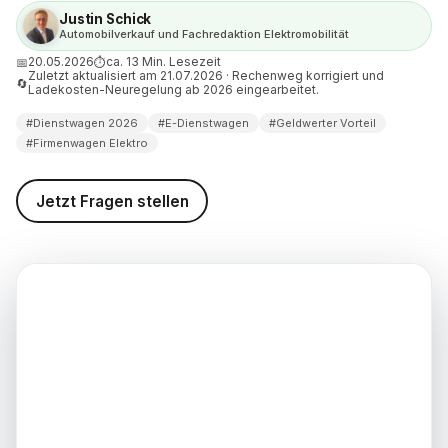
Justin Schick
Automobilverkauf und Fachredaktion Elektromobilität
n Elektro Versteuerung 2026:
20.05.2026
ca. 13 Min. Lesezeit
📅
⏱
eim Leasing?
Zuletzt aktualisiert am 21.07.2026 · Rechenweg korrigiert und
🔄
Ladekosten-Neuregelung ab 2026 eingearbeitet.
r Selbstständige und kleine
#Dienstwagen 2026
#E-Dienstwagen
#Geldwerter Vorteil
#Firmenwagen Elektro
um E-Dienstwagen in Wiesloch
Jetzt Fragen stellen
d weiterführende
nen
weis (Stand: 21.07.2026)