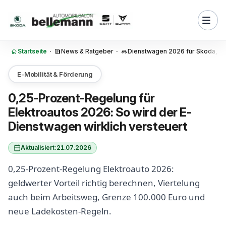
Zum Inhalt springen
 Regelung Elektroauto 2026?
nze gilt für Dienstwagen aus
r Juli 2025?
Startseite
·
News & Ratgeber
·
Dienstwagen 2026 für Skoda, S
hnet man den geldwerten
m Elektroauto?
E-Mobilität & Förderung
piele zur 0 25 Prozent
lektroauto 2026
0,25-Prozent-Regelung für
Elektroautos 2026: So wird der E-
t Regelung Bruttolistenpreis:
alles dazu?
Dienstwagen wirklich versteuert
 ein Elektro-Dienstwagen
einem Diesel?
Aktualisiert:
21.07.2026
n Elektro 0 25 Berechnung:
0,25-Prozent-Regelung Elektroauto 2026:
 sich die Einzelbewertung?
geldwerter Vorteil richtig berechnen, Viertelung
ch 2026 bei den Ladekosten
auch beim Arbeitsweg, Grenze 100.000 Euro und
neue Ladekosten-Regeln.
beim Arbeitgeber weiterhin