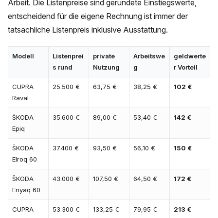
Arbeit. Die Listenpreise sind gerundete Einstiegswerte,
entscheidend für die eigene Rechnung ist immer der
tatsächliche Listenpreis inklusive Ausstattung.
Modell
Listenprei
private
Arbeitswe
geldwerte
s rund
Nutzung
g
r Vorteil
CUPRA
25.500 €
63,75 €
38,25 €
102 €
Raval
ŠKODA
35.600 €
89,00 €
53,40 €
142 €
Epiq
ŠKODA
37.400 €
93,50 €
56,10 €
150 €
Elroq 60
ŠKODA
43.000 €
107,50 €
64,50 €
172 €
Enyaq 60
CUPRA
53.300 €
133,25 €
79,95 €
213 €