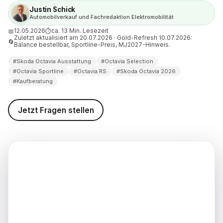
027
Justin Schick
Automobilverkauf und Fachredaktion Elektromobilität
via Ausstattung: welche Linie
12.05.2026
ca. 13 Min. Lesezeit
📅
⏱
elchem Käufer?
Zuletzt aktualisiert am 20.07.2026 · Gold-Refresh 10.07.2026:
🔄
Balance bestellbar, Sportline-Preis, MJ2027-Hinweis.
nderausstattung: welche
h lohnen
#Skoda Octavia Ausstattung
#Octavia Selection
#Octavia Sportline
#Octavia RS
#Skoda Octavia 2026
 der Wunschausstattung
#Kaufberatung
 kaufen
d weiterführende
Jetzt Fragen stellen
nen
weis (Stand: 10.07.2026)