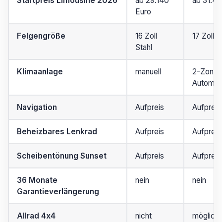
Startpreis Limousine 2026
ab 29.140
ab 31.45
Euro
Felgengröße
16 Zoll
17 Zoll A
Stahl
Klimaanlage
manuell
2-Zonen
Automat
Navigation
Aufpreis
Aufpreis
Beheizbares Lenkrad
Aufpreis
Aufpreis
Scheibentönung Sunset
Aufpreis
Aufpreis
36 Monate
nein
nein
Garantieverlängerung
Allrad 4x4
nicht
möglich