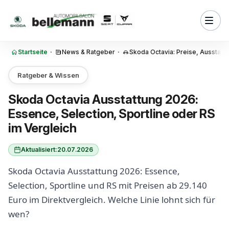
Zum Inhalt springen
via Essence: Solider Einstieg
wagenfahrer und Vielfahrer
via Selection: Der Allrounder
setzung für Allradantrieb
Startseite
·
News & Ratgeber
·
Skoda Octavia: Preise, Ausstat
lance und Sportline 30 Jahre:
modelle im Überblick
Ratgeber & Wissen
ia Sportline: Tiefer, dunkler,
Skoda Octavia Ausstattung 2026:
chärft -- lohnt sich der
Essence, Selection, Sportline oder RS
im Vergleich
via RS 2026: 265 PS für wen -
 sich der Sport-Octavia
chnet
Aktualisiert:
20.07.2026
sstattung im Vergleich: was
Skoda Octavia Ausstattung 2026: Essence,
 Linie serienmäßig mit?
Selection, Sportline und RS mit Preisen ab 29.140
avia Ausstattung passt zu
Euro im Direktvergleich. Welche Linie lohnt sich für
otor?
wen?
sstattung und der Modelljahr-