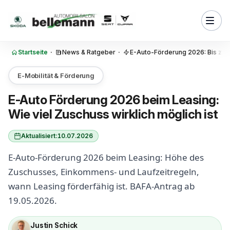
Zum Inhalt springen
ng in der Praxis?
uschuss bekomme ich beim E-
ng?
Startseite
·
News & Ratgeber
·
E-Auto-Förderung 2026: Bis zu 6
chnung: so senkt der E-Auto-
schuss 2026 die Rate
E-Mobilität & Förderung
ersteller-Bonus und
beim Leasing kombinieren?
E-Auto Förderung 2026 beim Leasing:
Wie viel Zuschuss wirklich möglich ist
os deckt die Elektroauto-
rderung 2026 ab?
Aktualisiert:
10.07.2026
 36 Monate wichtig beim E-
ng?
E-Auto-Förderung 2026 beim Leasing: Höhe des
kommensgrenze gilt beim
Zuschusses, Einkommens- und Laufzeitregeln,
026?
wann Leasing förderfähig ist. BAFA-Antrag ab
 Leasing oder Kauf mit
19.05.2026.
 mehr?
Justin Schick
ufenden Kosten kommen beim