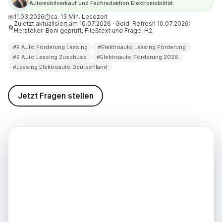
Automobilverkauf und Fachredaktion Elektromobilität
sing dazu?
11.03.2026
ca. 13 Min. Lesezeit
📅
⏱
Zuletzt aktualisiert am 10.07.2026 · Gold-Refresh 10.07.2026:
 ich den Förderantrag beim
🔄
Hersteller-Boni geprüft, Fließtext und Frage-H2.
#E Auto Förderung Leasing
#Elektroauto Leasing Förderung
hler beim E-Auto-Leasing mit
#E Auto Leasing Zuschuss
#Elektroauto Förderung 2026
#Leasing Elektroauto Deutschland
rt am Ende der Leasinglaufzeit
rderung?
Jetzt Fragen stellen
derung und Leasing 2026 immer
 denken
d weiterführende
nen