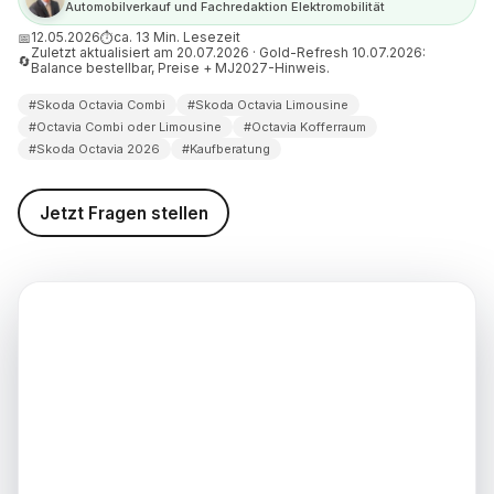
Automobilverkauf und Fachredaktion Elektromobilität
— welcher hält den Preis
12.05.2026
ca. 13 Min. Lesezeit
📅
⏱
Zuletzt aktualisiert am 20.07.2026 · Gold-Refresh 10.07.2026:
🔄
Balance bestellbar, Preise + MJ2027-Hinweis.
mbi oder Limousine als
n: was bei der Steuer zählt
#Skoda Octavia Combi
#Skoda Octavia Limousine
#Octavia Combi oder Limousine
#Octavia Kofferraum
mbi oder Limousine gebraucht
#Skoda Octavia 2026
#Kaufberatung
rauf Sie achten sollten
avia Combi oder Limousine —
Jetzt Fragen stellen
he Empfehlung
d weiterführende
nen
weis (Stand: 10.07.2026)