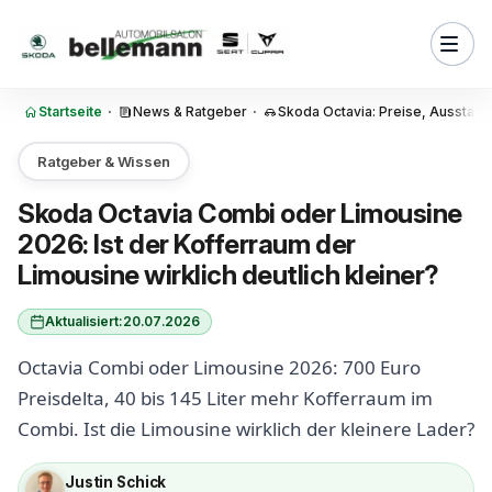
Zum Inhalt springen
fferraum der Octavia Limousine
utlich kleiner? Die ehrliche
ort
fferraum-Vergleich 2026: 600
Startseite
·
News & Ratgeber
·
Skoda Octavia: Preise, Ausstat
Liter und was das im Alltag
deutet
Ratgeber & Wissen
mbi Preis vs Limousine Preis
700 Euro Unterschied für
Skoda Octavia Combi oder Limousine
ehr Ladevolumen
2026: Ist der Kofferraum der
mbi 2026: Warum 90 Prozent
Limousine wirklich deutlich kleiner?
hen Käufer ihn der Limousine
Aktualisiert:
20.07.2026
mousine 2026: Wann die
-Variante die bessere Wahl ist
Octavia Combi oder Limousine 2026: 700 Euro
Preisdelta, 40 bis 145 Liter mehr Kofferraum im
026 Abmessungen und
t: Wo Combi und Limousine
Combi. Ist die Limousine wirklich der kleinere Lader?
ind
Justin Schick
rtverlust: Combi oder