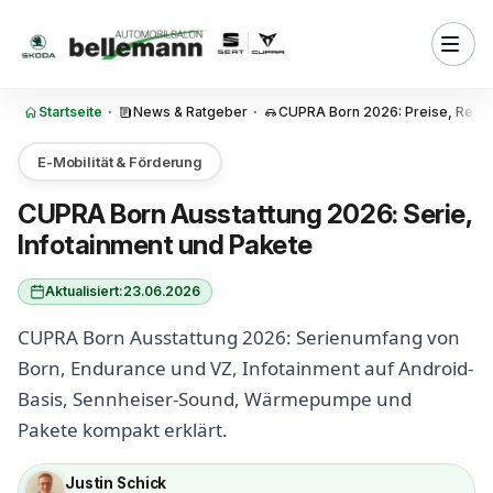
Zum Inhalt springen
stattung hat der CUPRA Born
g?
as neue Infotainment im
n?
Startseite
·
News & Ratgeber
·
CUPRA Born 2026: Preise, Reich
 der Sprung vom Born zum
?
E-Mobilität & Förderung
eim CUPRA Born Endurance
CUPRA Born Ausstattung 2026: Serie,
g?
Infotainment und Pakete
im CUPRA Born VZ
g?
Aktualisiert:
23.06.2026
istenzsysteme bietet der
CUPRA Born Ausstattung 2026: Serienumfang von
n?
Born, Endurance und VZ, Infotainment auf Android-
rtig ist der Innenraum des
Basis, Sennheiser-Sound, Wärmepumpe und
n?
Pakete kompakt erklärt.
kete lohnen sich beim CUPRA
Justin Schick