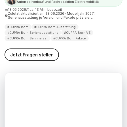
Automobilverkauf und Fachredaktion Elektromobilität
t das Sennheiser-Soundsystem
Born?
13.05.2026
ca. 13 Min. Lesezeit
📅
⏱
Zuletzt aktualisiert am 23.06.2026 · Modelljahr 2027:
🔄
Serienausstattung je Version und Pakete präzisiert.
ben und Felgen gibt es für
 Born?
#CUPRA Born
#CUPRA Born Ausstattung
#CUPRA Born Serienausstattung
#CUPRA Born VZ
t sich die CUPRA Born
#CUPRA Born Sennheiser
#CUPRA Born Pakete
g im Vergleich?
d Belege zur CUPRA Born
Jetzt Fragen stellen
g 2026
 CUPRA Born Ausstattung 2026
wachsenere Version