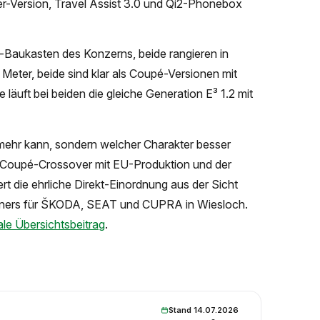
er-Version, Travel Assist 3.0 und Qi2-Phonebox
-Baukasten des Konzerns, beide rangieren in
eter, beide sind klar als Coupé-Versionen mit
äuft bei beiden die gleiche Generation E³ 1.2 mit
 mehr kann, sondern welcher Charakter besser
 Coupé-Crossover mit EU-Produktion und der
ert die ehrliche Direkt-Einordnung aus der Sicht
artners für ŠKODA, SEAT und CUPRA in Wiesloch.
ale Übersichtsbeitrag
.
Stand 14.07.2026