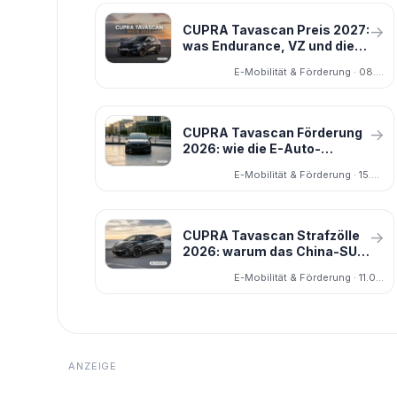
CUPRA Tavascan Preis 2027:
→
was Endurance, VZ und die
neue 140-kW-Basis wirklich
E-Mobilität & Förderung · 08.05.2026
kosten
CUPRA Tavascan Förderung
→
2026: wie die E-Auto-
Kaufprämie bis 6.000 Euro
E-Mobilität & Förderung · 15.05.2026
den Preis senkt
CUPRA Tavascan Strafzölle
→
2026: warum das China-SUV
trotz EU-Regeln stabil im
E-Mobilität & Förderung · 11.05.2026
Preis bleibt