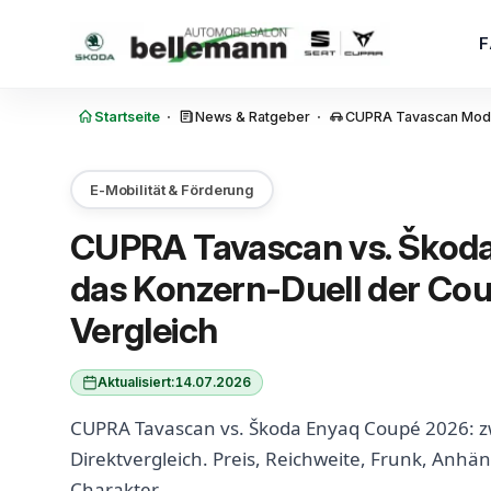
Zum Inhalt springen
·
·
Startseite
News & Ratgeber
CUPRA Tavascan Modell
E-Mobilität & Förderung
CUPRA Tavascan vs. Škod
das Konzern-Duell der Co
Vergleich
Aktualisiert:
14.07.2026
CUPRA Tavascan vs. Škoda Enyaq Coupé 2026: 
Direktvergleich. Preis, Reichweite, Frunk, Anhä
Charakter.