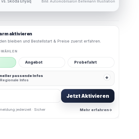
 vs. Škoda Enyaq
Bild:
Automobilsalon Bellemann Illustration
arm aktivieren
en bleiben und Bestellstart & Preise zuerst erfahren.
SWÄHLEN
Angebot
Probefahrt
hneller passende Infos
+
Regionale Infos
Jetzt Aktivieren
meldung jederzeit · Sicher
Mehr erfahren
→