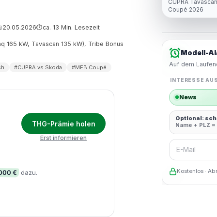
CUPRA Tavascan
Coupé 2026
20.05.2026
ca. 13 Min. Lesezeit

⏱
nyaq 165 kW, Tavascan 135 kW), Tribe Bonus
Modell-Al
Auf dem Laufend
ch
#CUPRA vs Skoda
#MEB Coupé
INTERESSE AU
News
Optional: sc
THG-Prämie holen
Name + PLZ = 
Erst informieren
E-Mail
Kostenlos · Ab
.000 €
dazu.