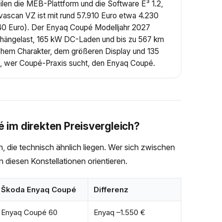
n die MEB-Plattform und die Software E³ 1.2,
vascan VZ ist mit rund 57.910 Euro etwa 4.230
140 Euro). Der Enyaq Coupé Modelljahr 2027
 Anhängelast, 165 kW DC-Laden und bis zu 567 km
ichem Charakter, dem größeren Display und 135
n, wer Coupé-Praxis sucht, den Enyaq Coupé.
im direkten Preisvergleich?
en, die technisch ähnlich liegen. Wer sich zwischen
diesen Konstellationen orientieren.
Škoda Enyaq Coupé
Differenz
Enyaq Coupé 60
Enyaq –1.550 €