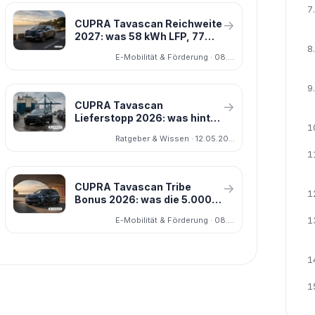
7.
CUPRA Tavascan Reichweite
→
2027: was 58 kWh LFP, 77
8.
kWh und Allrad in der Praxis
E-Mobilität & Förderung · 08.05.2026
bedeuten
9.
CUPRA Tavascan
→
Lieferstopp 2026: was hinter
1
den Bremerhaven-Berichten
Ratgeber & Wissen · 12.05.2026
steckt und welche
1
Alternativen schneller sind
CUPRA Tavascan Tribe
→
1
Bonus 2026: was die 5.000-
Euro-Aktion war und was
1
E-Mobilität & Förderung · 08.05.2026
jetzt noch spart
1
1