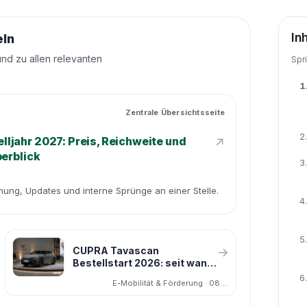
In
eln
und zu allen relevanten
Spr
1
Zentrale Übersichtsseite
2.
↗
jahr 2027: Preis, Reichweite und
berblick
3.
dnung, Updates und interne Sprünge an einer Stelle.
4.
5.
CUPRA Tavascan
→
Bestellstart 2026: seit wann
bestellbar, Lieferzeit und
6.
E-Mobilität & Förderung · 08.05.2026
Modelljahr 2027