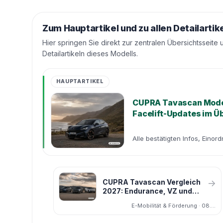
Zum Hauptartikel und zu allen Detailartik
Hier springen Sie direkt zur zentralen Übersichtsseite 
Detailartikeln dieses Modells.
HAUPTARTIKEL
CUPRA Tavascan Modell
Facelift-Updates im Ü
Alle bestätigten Infos, Einor
CUPRA Tavascan Vergleich
→
2027: Endurance, VZ und
140-kW-Basis, welche
E-Mobilität & Förderung · 08.05.2026
Version passt zu wem