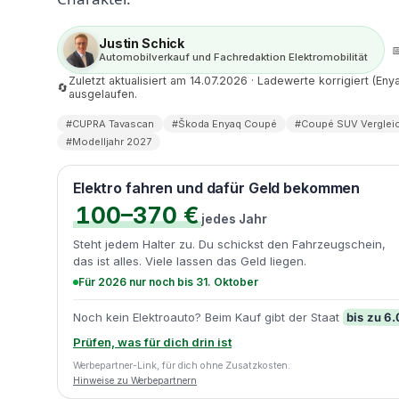
Justin Schick

Automobilverkauf und Fachredaktion Elektromobilität
Zuletzt aktualisiert am 14.07.2026 · Ladewerte korrigiert (E
🔄
ausgelaufen.
#CUPRA Tavascan
#Škoda Enyaq Coupé
#Coupé SUV Verglei
#Modelljahr 2027
Elektro fahren und dafür Geld bekommen
100–370 €
jedes Jahr
Steht jedem Halter zu. Du schickst den Fahrzeugschein,
das ist alles. Viele lassen das Geld liegen.
Für 2026 nur noch bis 31. Oktober
bis zu 6
Noch kein Elektroauto? Beim Kauf gibt der Staat
Prüfen, was für dich drin ist
Werbepartner-Link, für dich ohne Zusatzkosten.
Hinweise zu Werbepartnern