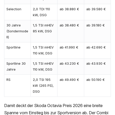
Selection
2,0 TDI 110
ab 38.880 €
ab 39.580 €
kW, DSG
30 Jahre
1,5 TSI mHEV
ab 38.480 €
ab 39.180 €
(Sondermode
85 kW, DSG
ll)
Sportline
1,5 TSI mHEV
ab 41.990 €
ab 42.690 €
110 kW, DSG
Sportline 30
1,5 TSI mHEV
ab 43.230 €
ab 43.930 €
Jahre
110 kW, DSG
RS
2,0 TSI 195
ab 49.490 €
ab 50.190 €
kW (265 PS),
DSG
Damit deckt der Skoda Octavia Preis 2026 eine breite
Spanne vom Einstieg bis zur Sportversion ab. Der Combi