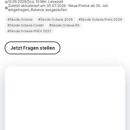
12.05.2026
ca. 19 Min. Lesezeit
📅
⏱
r Faktencheck
Zuletzt aktualisiert am 30.07.2026 · Neue Preise ab 30. Juli
🔄
eingetragen, Balance ausgelaufen.
st der Verbrauch des Skoda
26 im Alltag?
#Skoda Octavia
#Skoda Octavia 2026
#Skoda Octavia Preis 2026
#Skoda Octavia Combi
#Skoda Octavia RS
via Leasing, Finanzierung und
#Skoda Octavia PHEV 2027
nahme 2026
via vs Skoda Superb vs VW
Jetzt Fragen stellen
lcher Konzern-Kombi passt zu
via Wartung, Garantie und
6: Was der Unterhalt wirklich
via Sicherheit und
ysteme 2026: Matrix-LED,
ist und Euro NCAP
via Modelljahr 2027 und
er Nachfolger: Was nach dem
eback kommt