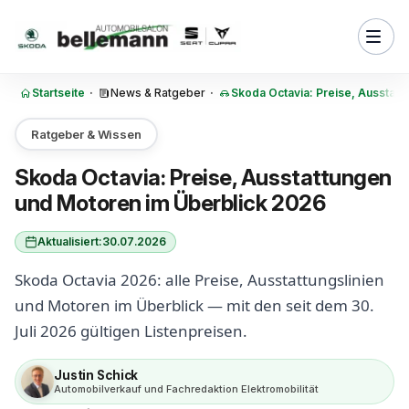
Zum Inhalt springen
 der Skoda Octavia 2026?
ab 32.140 Euro, Combi ab
o
Startseite
·
News & Ratgeber
·
Skoda Octavia: Preise, Ausstat
stattungslinien hat der Skoda
26? Essence, Selection,
 RS und 30 Jahre
Ratgeber & Wissen
oda Octavia Motor ist 2026
Skoda Octavia: Preise, Ausstattungen
1.5 TSI, 2.0 TDI und 2.0 TSI im
und Motoren im Überblick 2026
via technische Daten 2026:
Aktualisiert:
30.07.2026
erraum und Fahrwerk im Detail
Skoda Octavia 2026: alle Preise, Ausstattungslinien
elift 2024 im Modelljahr 2026:
verändert hat und was bleibt
und Motoren im Überblick — mit den seit dem 30.
Juli 2026 gültigen Listenpreisen.
mousine oder Combi 2026:
osserie passt besser zum
Justin Schick
Automobilverkauf und Fachredaktion Elektromobilität
Skoda Octavia als Plug-in-