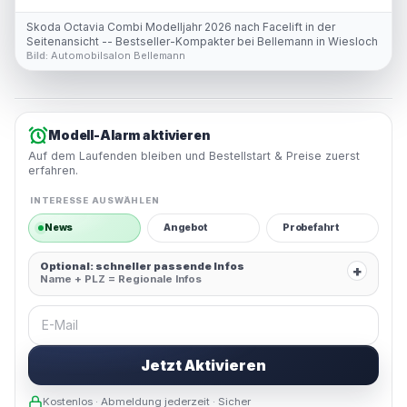
via 2026: Für wen er sich
wer auf 2027 warten sollte
Skoda Octavia Combi Modelljahr 2026 nach Facelift in der
Seitenansicht -- Bestseller-Kompakter bei Bellemann in Wiesloch
Bild:
Automobilsalon Bellemann
Modell-Alarm aktivieren
Auf dem Laufenden bleiben und Bestellstart & Preise zuerst
erfahren.
INTERESSE AUSWÄHLEN
News
Angebot
Probefahrt
Optional: schneller passende Infos
+
Name + PLZ = Regionale Infos
E-Mail
Jetzt Aktivieren
Kostenlos · Abmeldung jederzeit · Sicher