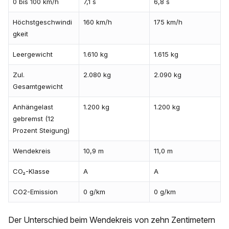
0 bis 100 km/h
7,1 s
6,8 s
Höchstgeschwindi
160 km/h
175 km/h
gkeit
Leergewicht
1.610 kg
1.615 kg
Zul.
2.080 kg
2.090 kg
Gesamtgewicht
Anhängelast
1.200 kg
1.200 kg
gebremst (12
Prozent Steigung)
Wendekreis
10,9 m
11,0 m
CO₂-Klasse
A
A
CO2-Emission
0 g/km
0 g/km
Der Unterschied beim Wendekreis von zehn Zentimetern