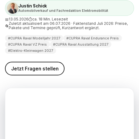
l Modelljahr 2027
Justin Schick
en: Fiord Blue, Plasma und die
Automobilverkauf und Fachredaktion Elektromobilität
nen
13.05.2026
ca. 18 Min. Lesezeit
📅
⏱
Zuletzt aktualisiert am 06.07.2026 · Faktenstand Juli 2026: Preise,
🔄
gramm beim CUPRA Raval
Pakete und Termine geprüft, Kurzantwort ergänzt.
 2027: DEFIER, REBEL,
und VANDAL
#CUPRA Raval Modelljahr 2027
#CUPRA Raval Endurance Preis
#CUPRA Raval VZ Preis
#CUPRA Raval Ausstattung 2027
iness-Pakete plant CUPRA für
#Elektro-Kleinwagen 2027
d Dienstwagen?
 der Launch Editions jetzt
Jetzt Fragen stellen
Lieferzeiten und Übergang ins
 2027
der CUPRA Raval Modelljahr
ettbewerb gegen ŠKODA Elroq
 Polo?
d weiterführende
nen