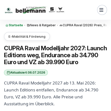
Zum Inhalt springen
ab 34.790 Euro, VZ ab 39.990
stattung hat der CUPRA Raval
 serienmäßig?
Startseite
·
News & Ratgeber
·
CUPRA Raval (2026): Preis, Reic
 der CUPRA Raval VZ mehr als
ance?
E-Mobilität & Förderung
 Daten im Vergleich: CUPRA
CUPRA Raval Modelljahr 2027: Launch
rance vs VZ
Editions weg, Endurance ab 34.790
l lädt der CUPRA Raval
Euro und VZ ab 39.990 Euro
 2027? Akku, Ladeleistung und
Aktualisiert:
06.07.2026
l 2027 Ausstattung: die
amica, Progressive, Ahead
CUPRA Raval Modelljahr 2027 ab 13. Mai 2026:
Launch Editions entfallen, Endurance ab 34.790
-Sound, Matrix-LED und
Euro, VZ ab 39.990 Euro. Alle Preise und
e beim CUPRA Raval
Ausstattung im Überblick.
 2027