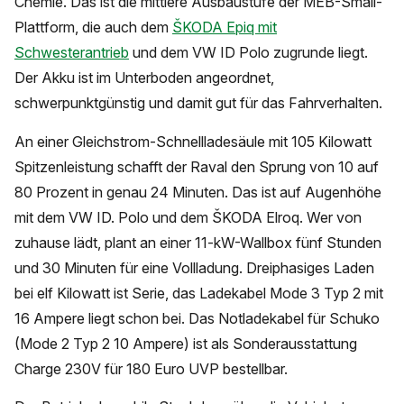
Chemie. Das ist die mittlere Ausbaustufe der MEB-Small-
Plattform, die auch dem
ŠKODA Epiq mit
Schwesterantrieb
und dem VW ID Polo zugrunde liegt.
Der Akku ist im Unterboden angeordnet,
schwerpunktgünstig und damit gut für das Fahrverhalten.
An einer Gleichstrom-Schnellladesäule mit 105 Kilowatt
Spitzenleistung schafft der Raval den Sprung von 10 auf
80 Prozent in genau 24 Minuten. Das ist auf Augenhöhe
mit dem VW ID. Polo und dem ŠKODA Elroq. Wer von
zuhause lädt, plant an einer 11-kW-Wallbox fünf Stunden
und 30 Minuten für eine Vollladung. Dreiphasiges Laden
bei elf Kilowatt ist Serie, das Ladekabel Mode 3 Typ 2 mit
16 Ampere liegt schon bei. Das Notladekabel für Schuko
(Mode 2 Typ 2 10 Ampere) ist als Sonderausstattung
Charge 230V für 180 Euro UVP bestellbar.