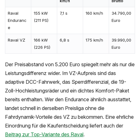
km/h
brutto
Raval
155 kW
7,1 s
160 km/h
34.790,00
Enduranc
(211 PS)
Euro
e
Raval VZ
166 kW
6,8 s
175 km/h
39.990,00
(226 PS)
Euro
Der Preisabstand von 5.200 Euro spiegelt mehr als nur die
Leistungsdifferenz wider. Im VZ-Aufpreis sind das
adaptive DCC-Fahrwerk, das Sperrdifferenzial, die 19-
Zoll-Hochleistungsräder und ein dichtes Komfort-Paket
bereits enthalten. Wer den Endurance ähnlich ausstattet,
landet schnell in derselben Preisliga ohne die
Fahrdynamik-Vorteile des VZ zu bekommen. Eine ehrliche
Einordnung für die Kaufentscheidung liefert auch der
Beitrag zur Top-Variante des Raval
.