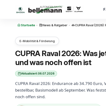
Zum Inhalt springen
·
·
Startseite
News & Ratgeber
CUPRA Raval (2026): P
E-Mobilität & Förderung
CUPRA Raval 2026: Was jetz
und was noch offen ist
Aktualisiert:
06.07.2026
CUPRA Raval 2026: Endurance ab 34.790 Euro, V
bestellbar, Basismodell ab September. Was fest
noch offen sind.