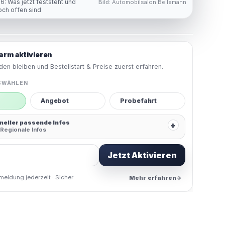
: Was jetzt feststeht und
Bild:
Automobilsalon Bellemann
och offen sind
arm aktivieren
en bleiben und Bestellstart & Preise zuerst erfahren.
SWÄHLEN
Angebot
Probefahrt
hneller passende Infos
+
Regionale Infos
Jetzt Aktivieren
meldung jederzeit · Sicher
Mehr erfahren
→