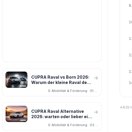
9.
1
1
1
1
CUPRA Raval vs Born 2026:
→
Warum der kleine Raval den
1
Born jetzt herausfordert
E-Mobilität & Förderung · 01.04.2026
CUPRA Raval Alternative
→
2026: warten oder lieber ein
anderes E-Auto nehmen?
E-Mobilität & Förderung · 02.04.2026