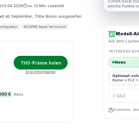
CUPRA Raval 2026
03.04.2026
ca. 13 Min. Lesezeit

⏱
welche Punkte n
dell ab September, Tribe Bonus ausgelaufen.
nfigurator
#CUPRA Raval Versionen
Modell-Al
Auf dem Laufend
INTERESSE AU
News
THG-Prämie holen
Erst informieren
Optional: sc
Name + PLZ = 
E-Mail
.000 €
dazu.
Kostenlos · Ab