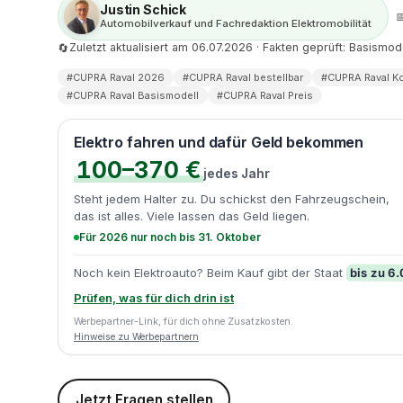
Justin Schick

Automobilverkauf und Fachredaktion Elektromobilität
Zuletzt aktualisiert am 06.07.2026 · Fakten geprüft: Basismo
🔄
#CUPRA Raval 2026
#CUPRA Raval bestellbar
#CUPRA Raval Ko
#CUPRA Raval Basismodell
#CUPRA Raval Preis
Elektro fahren und dafür Geld bekommen
100–370 €
jedes Jahr
Steht jedem Halter zu. Du schickst den Fahrzeugschein,
das ist alles. Viele lassen das Geld liegen.
Für 2026 nur noch bis 31. Oktober
bis zu 6
Noch kein Elektroauto? Beim Kauf gibt der Staat
Prüfen, was für dich drin ist
Werbepartner-Link, für dich ohne Zusatzkosten.
Hinweise zu Werbepartnern
Jetzt Fragen stellen