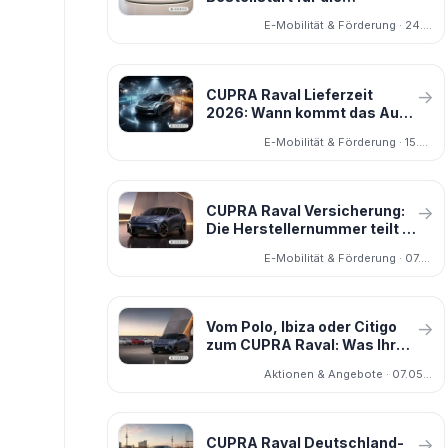
günstigere Version ab
E-Mobilität & Förderung · 24.07.2026
29.850 Euro
CUPRA Raval Lieferzeit
→
2026: Wann kommt das Auto
wirklich – und was dir kein
E-Mobilität & Förderung · 15.04.2026
Händler freiwillig sagt
CUPRA Raval Versicherung:
→
Die Herstellernummer teilt er
sich mit SEAT
E-Mobilität & Förderung · 07.05.2026
Vom Polo, Ibiza oder Citigo
→
zum CUPRA Raval: Was Ihr
alter Kleinwagen 2026 noch
Aktionen & Angebote · 07.05.2026
wert ist
CUPRA Raval Deutschland-
→