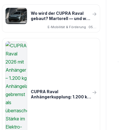
Wo wird der CUPRA Raval
→
gebaut? Martorell — und was
das für Käufer heißt
E-Mobilität & Förderung · 05.04.2026
CUPRA Raval
→
Anhängerkupplung: 1.200 kg
Anhängelast – was dieser
Kleinwagen wirklich kann