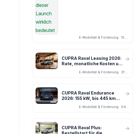
E-Mobilität & Förderung · 15.04.2026
CUPRA Raval Leasing 2026:
→
Rate, monatliche Kosten und
wann es sich lohnt
E-Mobilität & Förderung · 31.03.2026
CUPRA Raval Endurance
→
2026: 155 kW, bis 445 km
Reichweite, ab 34.790 Euro
E-Mobilität & Förderung · 04.05.2026
frei konfigurierbar
CUPRA Raval Plus:
→
Bestellstart für die