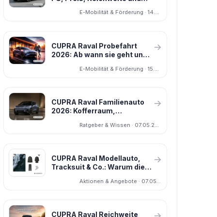
was die Topversion
E-Mobilität & Förderung · 14.04.2026
besonders macht
CUPRA Raval Probefahrt
→
2026: Ab wann sie geht und
worauf es beim E-
E-Mobilität & Förderung · 15.04.2026
Kleinwagen ankommt
CUPRA Raval Familienauto
→
2026: Kofferraum,
Kindersitz, Hund und Praxis
Ratgeber & Wissen · 07.05.2026
im Alltag
CUPRA Raval Modellauto,
→
Tracksuit & Co.: Warum die
Capsule Wardrobe 2026
Aktionen & Angebote · 07.05.2026
mehr ist als nur Merchandise
CUPRA Raval Reichweite
→