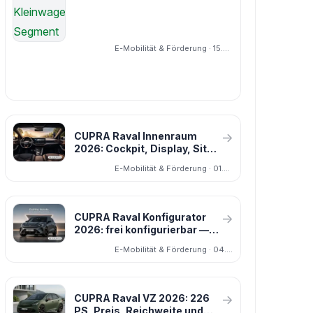
E-Mobilität & Förderung · 15.04.2026
CUPRA Raval Innenraum
→
2026: Cockpit, Display, Sitze
und Ausstattung im Detail
E-Mobilität & Förderung · 01.04.2026
CUPRA Raval Konfigurator
→
2026: frei konfigurierbar —
Endurance, VZ, Pakete und
E-Mobilität & Förderung · 04.05.2026
Lackierungen
CUPRA Raval VZ 2026: 226
→
PS, Preis, Reichweite und