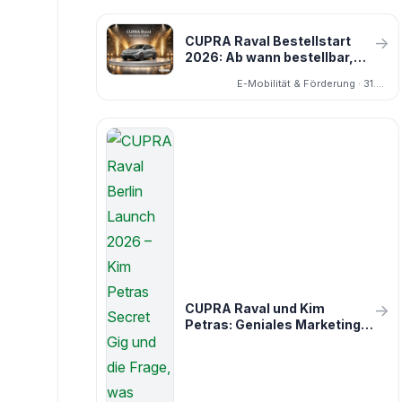
CUPRA Raval Bestellstart
→
2026: Ab wann bestellbar,
wann kommt der
E-Mobilität & Förderung · 31.03.2026
Konfigurator, lohnt sich
Warten?
CUPRA Raval und Kim
→
Petras: Geniales Marketing
oder verkauft sich CUPRA
hier selbst?