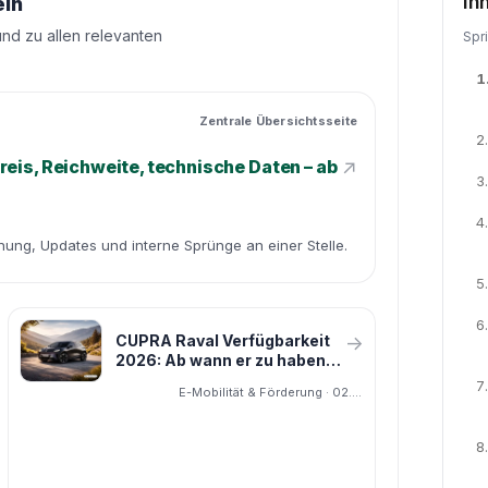
In
eln
und zu allen relevanten
Spr
1
Zentrale Übersichtsseite
2.
↗
eis, Reichweite, technische Daten – ab
3.
4.
dnung, Updates und interne Sprünge an einer Stelle.
5.
6.
CUPRA Raval Verfügbarkeit
→
2026: Ab wann er zu haben
ist und was jetzt geht
7.
E-Mobilität & Förderung · 02.04.2026
8.