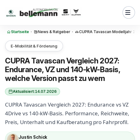
Zum Inhalt springen
sis?
 der CUPRA Tavascan
die rundeste Wahl?
Startseite
·
News & Ratgeber
·
CUPRA Tavascan Modelljahr 2027:
net den CUPRA Tavascan VZ
?
E-Mobilität & Förderung
ascan Endurance oder VZ:
cheidet die beiden?
CUPRA Tavascan Vergleich 2027:
Endurance, VZ und 140-kW-Basis,
stattung ist beim CUPRA
erienmäßig und was kostet
welche Version passt zu wem
 die drei CUPRA Tavascan
Aktualisiert:
14.07.2026
im Unterhalt?
CUPRA Tavascan Vergleich 2027: Endurance vs VZ
 beim CUPRA Tavascan ein
4Drive vs 140-kW-Basis. Performance, Reichweite,
rauchter?
Preis, Unterhalt und Kaufberatung pro Fahrprofil.
PRA Tavascan Version passt
 Fahrprofil?
Justin Schick