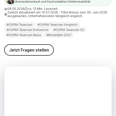
Automobilverkauf und Fachredaktion Elektromobilität
d weiterführende
nen
08.05.2026
ca. 13 Min. Lesezeit
📅
⏱
Zuletzt aktualisiert am 14.07.2026 · Tribe Bonus zum 30. Juni 2026
🔄
ausgelaufen, Unterhaltskosten-Vergleich ergänzt.
weis (Stand: 14.07.2026)
#CUPRA Tavascan
#CUPRA Tavascan Vergleich
#CUPRA Tavascan Endurance
#CUPRA Tavascan VZ
#CUPRA Tavascan Basis
#Modelljahr 2027
Jetzt Fragen stellen