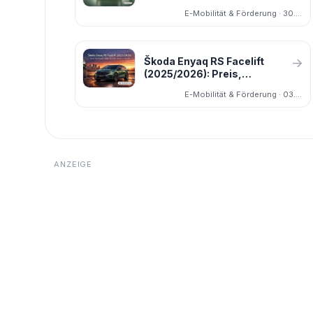
warum genau diese Version
E-Mobilität & Förderung · 30.03.2026
für viele die wichtigste wird
Škoda Enyaq RS Facelift
→
(2025/2026): Preis,
Reichweite, Laden, Daten –
E-Mobilität & Förderung · 03.02.2026
alle Infos & Unterschiede zu
85/85x