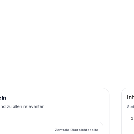
In
eln
und zu allen relevanten
Spr
1
Zentrale Übersichtsseite