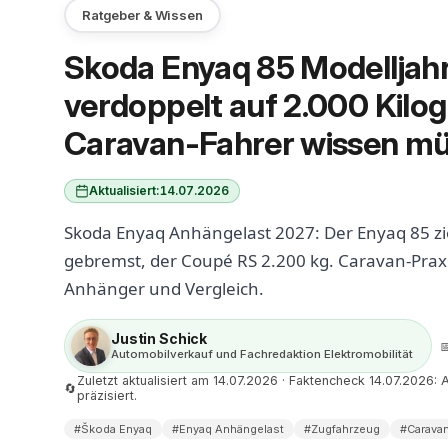
Ratgeber & Wissen
Skoda Enyaq 85 Modelljah
verdoppelt auf 2.000 Kil
Caravan-Fahrer wissen m
Aktualisiert:
14.07.2026
Skoda Enyaq Anhängelast 2027: Der Enyaq 85 zie
gebremst, der Coupé RS 2.200 kg. Caravan-Praxi
Anhänger und Vergleich.
Justin Schick

Automobilverkauf und Fachredaktion Elektromobilität
Zuletzt aktualisiert am 14.07.2026 · Faktencheck 14.07.2026:
🔄
präzisiert.
#Škoda Enyaq
#Enyaq Anhängelast
#Zugfahrzeug
#Carava