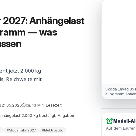
r 2027: Anhängelast
ogramm — was
üssen
ht jetzt 2.000 kg
s, Reichweite mit
Skoda Enyaq 85 M
Kilogramm Anhän
Caravan
21.05.2026
ca. 13 Min. Lesezeit

⏱
 Anhängelast 2.000 kg bestätigt, Angaben
Modell-Al
Auf dem Laufend
n
#Modelljahr 2027
#Elektroauto