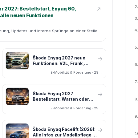
2.
↗
 2027: Bestellstart, Enyaq 60,
 alle neuen Funktionen
3.
4.
dnung, Updates und interne Sprünge an einer Stelle.
5.
Škoda Enyaq 2027 neue
→
Funktionen: V2L, Frunk,
6.
Digital Key, One Pedal Driving
E-Mobilität & Förderung · 29.03.2026
— was wirklich wichtig ist
7.
Škoda Enyaq 2027
→
8.
Bestellstart: Warten oder
jetzt kaufen – was 2026
E-Mobilität & Förderung · 29.03.2026
wirklich sinnvoll ist
9.
Škoda Enyaq Facelift (2026):
→
1
Alle Infos zur Modellpflege –