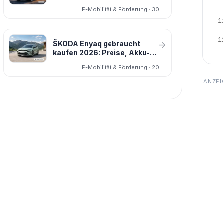
Reichweite, Laden, Preis,
E-Mobilität & Förderung · 30.01.2026
Unterschiede & Kauf-Check
1
1
ŠKODA Enyaq gebraucht
→
kaufen 2026: Preise, Akku-
Zustand und TÜV-Mängel im
E-Mobilität & Förderung · 20.06.2026
Blick