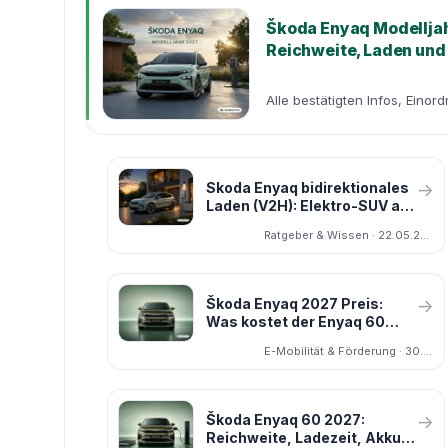
Škoda Enyaq Modelljahr
Reichweite, Laden und
Alle bestätigten Infos, Einor
Skoda Enyaq bidirektionales
→
Laden (V2H): Elektro-SUV als
Heim-Powerbank
Ratgeber & Wissen · 22.05.2026
Škoda Enyaq 2027 Preis:
→
Was kostet der Enyaq 60
wirklich – und wie teuer wird
E-Mobilität & Förderung · 30.03.2026
das neue Modelljahr?
Škoda Enyaq 60 2027:
→
Reichweite, Ladezeit, Akku –