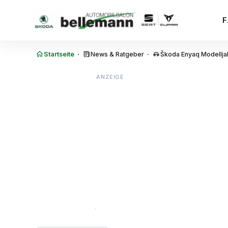
Zum Inhalt springen
·
·
Startseite
News & Ratgeber
Škoda Enyaq Modelljah