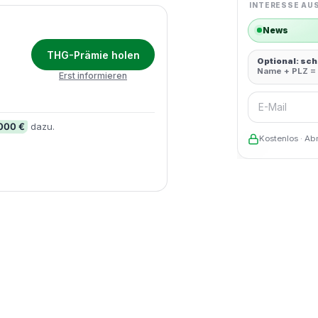
INTERESSE AU
News
THG-Prämie holen
Optional: sc
Name + PLZ = 
Erst informieren
E-Mail
.000 €
dazu.
Kostenlos · Ab