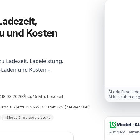
Ladezeit,
ku und Kosten
 zu Ladezeit, Ladeleistung,
-Laden und Kosten –
Škoda Elroq lade
18.03.2026
ca. 15 Min. Lesezeit

⏱
Akku sauber ein
Elroq 85 jetzt 135 kW DC statt 175 (Zellwechsel).
#Škoda Elroq Ladeleistung
Modell-Al
Auf dem Laufend