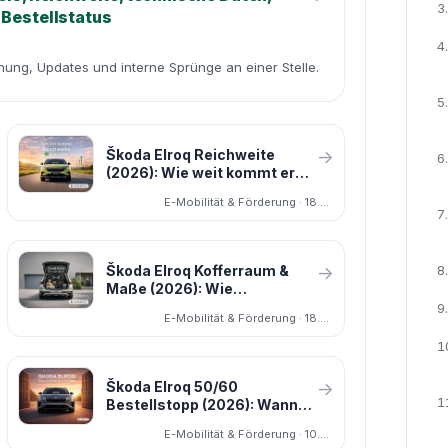
3.
 Bestellstatus
4.
dnung, Updates und interne Sprünge an einer Stelle.
5.
Škoda Elroq Reichweite
→
6.
(2026): Wie weit kommt er
wirklich – und welche Version
E-Mobilität & Förderung · 18.03.2026
lohnt sich?
7.
8.
Škoda Elroq Kofferraum &
→
Maße (2026): Wie
familientauglich ist er
9.
E-Mobilität & Förderung · 18.03.2026
wirklich?
1
Škoda Elroq 50/60
→
1
Bestellstopp (2026): Wann
wieder bestellbar? Gründe,
E-Mobilität & Förderung · 10.02.2026
Tipps & Alternativen