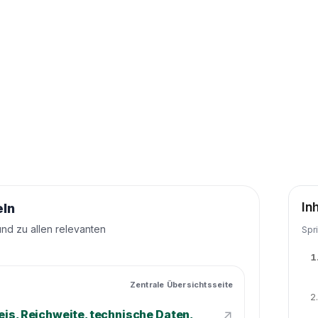
In
eln
und zu allen relevanten
Spr
1
Zentrale Übersichtsseite
2.
↗
eis, Reichweite, technische Daten,