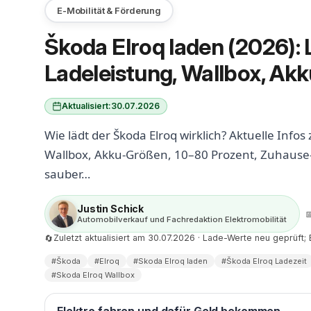
E-Mobilität & Förderung
Škoda Elroq laden (2026): 
Ladeleistung, Wallbox, Ak
Aktualisiert:
30.07.2026
Wie lädt der Škoda Elroq wirklich? Aktuelle Infos
Wallbox, Akku-Größen, 10–80 Prozent, Zuhause
sauber…
Justin Schick

Automobilverkauf und Fachredaktion Elektromobilität
Zuletzt aktualisiert am 30.07.2026 · Lade-Werte neu geprüft; 
🔄
#Škoda
#Elroq
#Skoda Elroq laden
#Škoda Elroq Ladezeit
#Skoda Elroq Wallbox