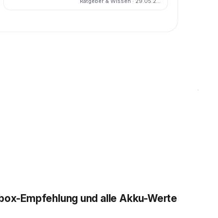
Ratgeber & Wissen · 29.05.2026
Pferdeanhänger der Elroq
wirklich ziehen darf
llbox-Empfehlung und alle Akku-Werte