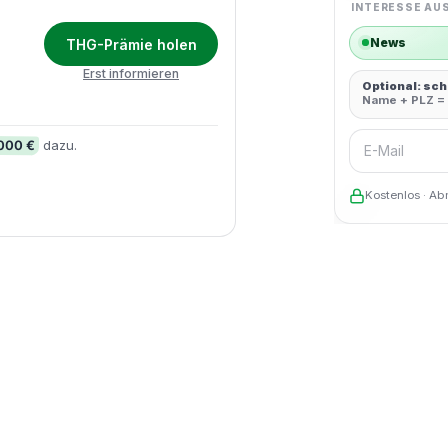
INTERESSE AU
News
THG-Prämie holen
Erst informieren
Optional: sc
Name + PLZ = 
E-Mail
.000 €
dazu.
Kostenlos · Ab