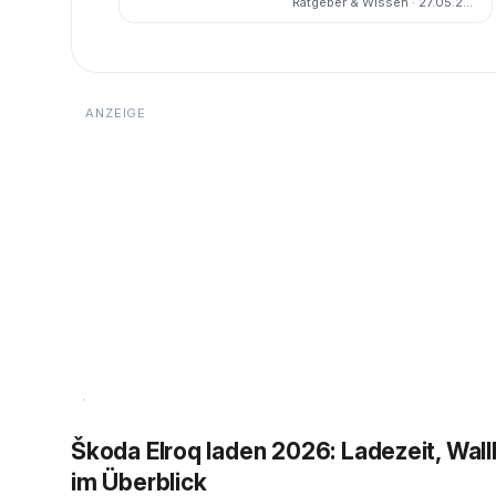
Ratgeber & Wissen · 27.05.2026
bestellbar ist und was sie
konkret kann
Škoda Elroq laden 2026: Ladezeit, Wa
im Überblick