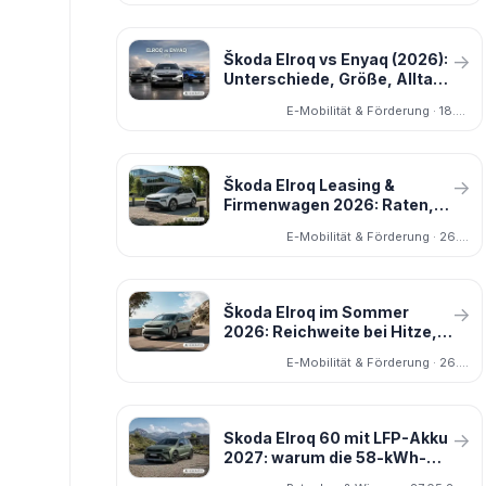
Škoda Elroq vs Enyaq (2026):
→
Unterschiede, Größe, Alltag
– und wie schlägt sich der
E-Mobilität & Förderung · 18.03.2026
Škoda Epiq?
Škoda Elroq Leasing &
→
Firmenwagen 2026: Raten,
0,25-%-Regel und was sich
E-Mobilität & Förderung · 26.06.2026
wirklich lohnt
Škoda Elroq im Sommer
→
2026: Reichweite bei Hitze,
Klimaanlage und Akku-
E-Mobilität & Förderung · 26.06.2026
Schutz
Skoda Elroq 60 mit LFP-Akku
→
2027: warum die 58-kWh-
Variante 2026 wieder