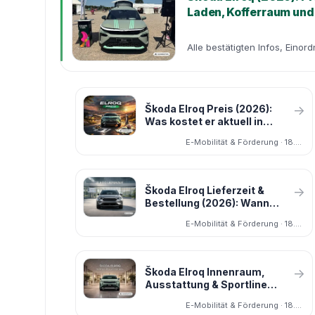
Laden, Kofferraum und
Alle bestätigten Infos, Einor
Škoda Elroq Preis (2026):
→
Was kostet er aktuell in
Deutschland – und welche
E-Mobilität & Förderung · 18.03.2026
Version lohnt sich?
Škoda Elroq Lieferzeit &
→
Bestellung (2026): Wann
bestellbar, wie lange warten
E-Mobilität & Förderung · 18.03.2026
und was ist realistisch?
Škoda Elroq Innenraum,
→
Ausstattung & Sportline
(2026): Was ist wirklich gut –
E-Mobilität & Förderung · 18.03.2026
und was lohnt sich?