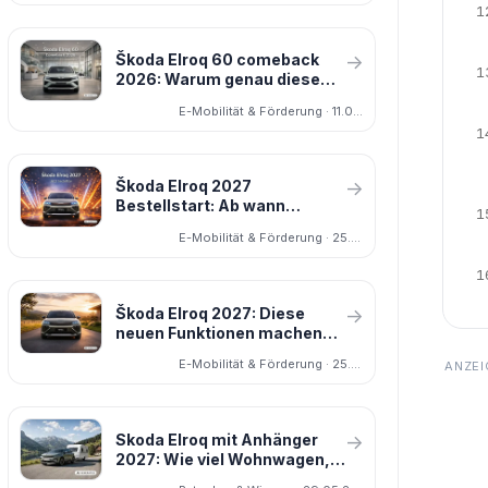
1
Škoda Elroq 60 comeback
→
1
2026: Warum genau diese
Version für viele die
E-Mobilität & Förderung · 11.03.2026
wichtigste ist
1
Škoda Elroq 2027
→
Bestellstart: Ab wann
1
bestellbar, was ändert sich,
E-Mobilität & Förderung · 25.03.2026
lohnt sich Warten?
1
Škoda Elroq 2027: Diese
→
neuen Funktionen machen
das Update plötzlich viel
E-Mobilität & Förderung · 25.03.2026
spannender
Skoda Elroq mit Anhänger
→
2027: Wie viel Wohnwagen,
Caravan oder