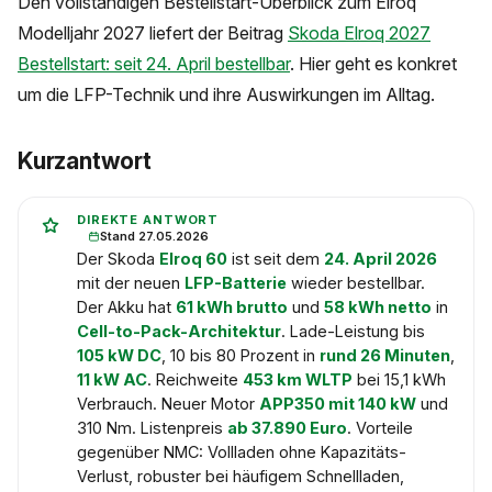
Den vollständigen Bestellstart-Überblick zum Elroq
Modelljahr 2027 liefert der Beitrag
Skoda Elroq 2027
Bestellstart: seit 24. April bestellbar
. Hier geht es konkret
um die LFP-Technik und ihre Auswirkungen im Alltag.
Kurzantwort
DIREKTE ANTWORT
Stand 27.05.2026
Der Skoda
Elroq 60
ist seit dem
24. April 2026
mit der neuen
LFP-Batterie
wieder bestellbar.
Der Akku hat
61 kWh brutto
und
58 kWh netto
in
Cell-to-Pack-Architektur
. Lade-Leistung bis
105 kW DC
, 10 bis 80 Prozent in
rund 26 Minuten
,
11 kW AC
. Reichweite
453 km WLTP
bei 15,1 kWh
Verbrauch. Neuer Motor
APP350 mit 140 kW
und
310 Nm. Listenpreis
ab 37.890 Euro
. Vorteile
gegenüber NMC: Vollladen ohne Kapazitäts-
Verlust, robuster bei häufigem Schnellladen,