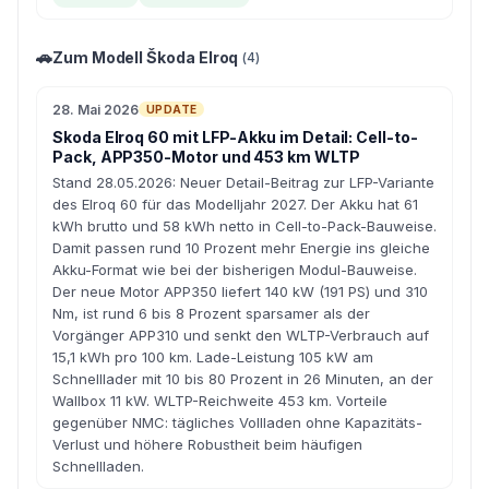
🚗
Zum Modell Škoda Elroq
(4)
28. Mai 2026
UPDATE
Skoda Elroq 60 mit LFP-Akku im Detail: Cell-to-
Pack, APP350-Motor und 453 km WLTP
Stand 28.05.2026: Neuer Detail-Beitrag zur LFP-Variante
des Elroq 60 für das Modelljahr 2027. Der Akku hat 61
kWh brutto und 58 kWh netto in Cell-to-Pack-Bauweise.
Damit passen rund 10 Prozent mehr Energie ins gleiche
Akku-Format wie bei der bisherigen Modul-Bauweise.
Der neue Motor APP350 liefert 140 kW (191 PS) und 310
Nm, ist rund 6 bis 8 Prozent sparsamer als der
Vorgänger APP310 und senkt den WLTP-Verbrauch auf
15,1 kWh pro 100 km. Lade-Leistung 105 kW am
Schnelllader mit 10 bis 80 Prozent in 26 Minuten, an der
Wallbox 11 kW. WLTP-Reichweite 453 km. Vorteile
gegenüber NMC: tägliches Vollladen ohne Kapazitäts-
Verlust und höhere Robustheit beim häufigen
Schnellladen.