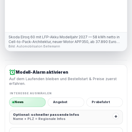
Skoda Elroq 60 mit LFP-Akku Modelljahr 2027 — 58 kWh netto in
Cell-to-Pack-Architektur, neuer Motor APP350, ab 37.890 Euro
Listenpreis
Bild:
Automobilsalon Bellemann
Modell-Alarm aktivieren
Auf dem Laufenden bleiben und Bestellstart & Preise zuerst
erfahren.
INTERESSE AUSWÄHLEN
News
Angebot
Probefahrt
Optional: schneller passende Infos
+
Name + PLZ = Regionale Infos
E-Mail