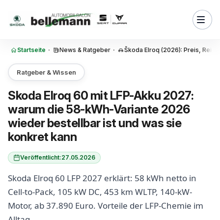
Zum Inhalt springen
onkret bedeutet — und warum
 darauf setzt
ck: warum der Akku mehr
f gleichem Raum bietet
Startseite
·
News & Ratgeber
·
Škoda Elroq (2026): Preis, Reich
otor APP350: 140 kW, 310 Nm
 Effizienz
Ratgeber & Wissen
l: DC-Schnellladen und AC zu
Skoda Elroq 60 mit LFP-Akku 2027:
etail
warum die 58-kWh-Variante 2026
 im Alltag: was 453 km WLTP
wieder bestellbar ist und was sie
edeuten
konkret kann
nfigurationen und BAFA-
Veröffentlicht:
27.05.2026
e LFP-Variante 2026 die
Skoda Elroq 60 LFP 2027 erklärt: 58 kWh netto in
hl ist
Cell-to-Pack, 105 kW DC, 453 km WLTP, 140-kW-
d weiterführende
Motor, ab 37.890 Euro. Vorteile der LFP-Chemie im
nen
Alltag.