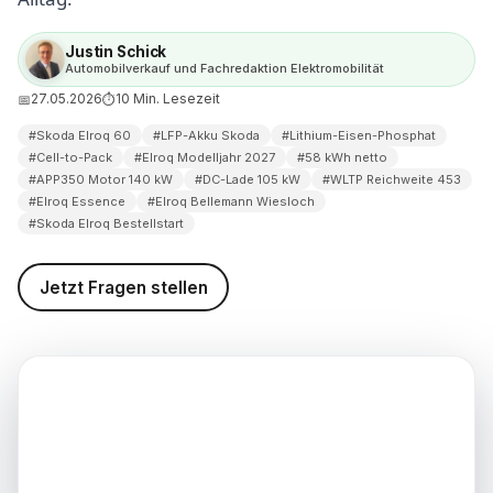
weis (Stand: 27.05.2026)
Justin Schick
Automobilverkauf und Fachredaktion Elektromobilität
27.05.2026
10 Min. Lesezeit
📅
⏱
#Skoda Elroq 60
#LFP-Akku Skoda
#Lithium-Eisen-Phosphat
#Cell-to-Pack
#Elroq Modelljahr 2027
#58 kWh netto
#APP350 Motor 140 kW
#DC-Lade 105 kW
#WLTP Reichweite 453
#Elroq Essence
#Elroq Bellemann Wiesloch
#Skoda Elroq Bestellstart
Jetzt Fragen stellen