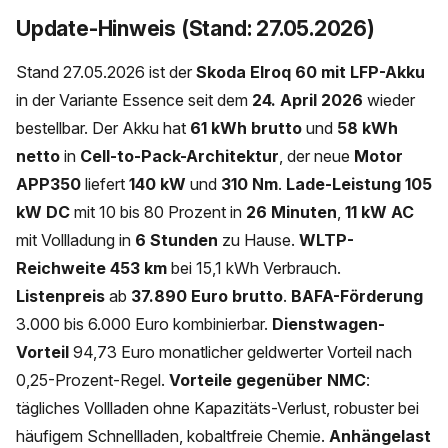
Update-Hinweis (Stand: 27.05.2026)
Stand 27.05.2026 ist der
Skoda Elroq 60 mit LFP-Akku
in der Variante Essence seit dem
24. April 2026
wieder
bestellbar. Der Akku hat
61 kWh brutto
und
58 kWh
netto
in
Cell-to-Pack-Architektur
, der neue
Motor
APP350
liefert
140 kW
und
310 Nm
.
Lade-Leistung
105
kW DC
mit 10 bis 80 Prozent in
26 Minuten
,
11 kW AC
mit Vollladung in
6 Stunden
zu Hause.
WLTP-
Reichweite 453 km
bei 15,1 kWh Verbrauch.
Listenpreis
ab
37.890 Euro brutto
.
BAFA-Förderung
3.000 bis 6.000 Euro kombinierbar.
Dienstwagen-
Vorteil
94,73 Euro monatlicher geldwerter Vorteil nach
0,25-Prozent-Regel.
Vorteile gegenüber NMC
:
tägliches Vollladen ohne Kapazitäts-Verlust, robuster bei
häufigem Schnellladen, kobaltfreie Chemie.
Anhängelast