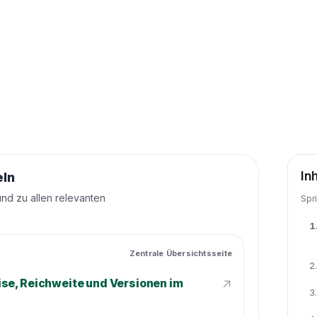
In
eln
und zu allen relevanten
Spr
1
Zentrale Übersichtsseite
2.
↗
se, Reichweite und Versionen im
3.