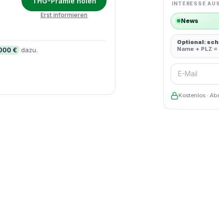
THG-Prämie holen
INTERESSE AU
Erst informieren
News
Optional: sc
Name + PLZ = 
.000 €
dazu.
E-Mail
Kostenlos · Ab