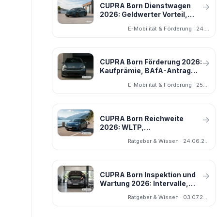
CUPRA Born Dienstwagen
→
2026: Geldwerter Vorteil,
0,25 Prozent und alle drei
E-Mobilität & Förderung · 24.06.2026
Versionen
CUPRA Born Förderung 2026:
→
Kaufprämie, BAfA-Antrag
und Einkommensgrenze
E-Mobilität & Förderung · 25.06.2026
erklärt
CUPRA Born Reichweite
→
2026: WLTP,
Alltagsreichweite und
Ratgeber & Wissen · 24.06.2026
Autobahn erklärt
CUPRA Born Inspektion und
→
Wartung 2026: Intervalle,
Kosten und Umfang
Ratgeber & Wissen · 03.07.2026