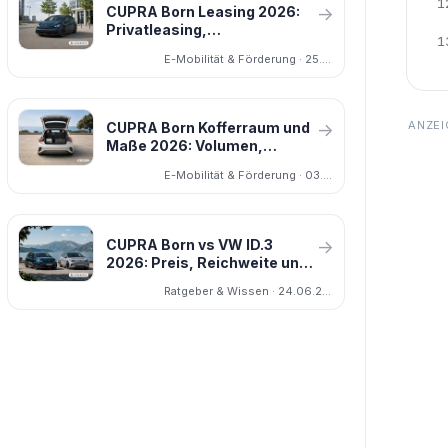
1
CUPRA Born Leasing 2026:
→
Privatleasing,
1
Gewerbeleasing und alle drei
E-Mobilität & Förderung · 25.06.2026
Versionen im Vergleich
CUPRA Born Kofferraum und
→
Maße 2026: Volumen,
Abmessungen und Alltag
E-Mobilität & Förderung · 03.07.2026
CUPRA Born vs VW ID.3
→
2026: Preis, Reichweite und
Fahrdynamik im Vergleich
Ratgeber & Wissen · 24.06.2026