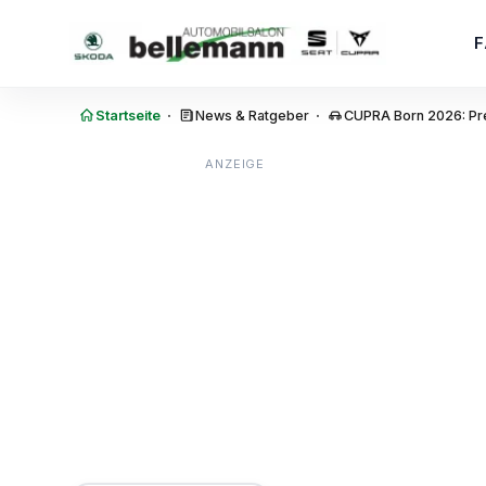
Zum Inhalt springen
·
·
Startseite
News & Ratgeber
CUPRA Born 2026: Pre