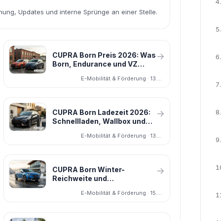
4.
dnung, Updates und interne Sprünge an einer Stelle.
5.
CUPRA Born Preis 2026: Was
→
6.
Born, Endurance und VZ
kosten
E-Mobilität & Förderung · 13.05.2026
7.
8.
CUPRA Born Ladezeit 2026:
→
Schnellladen, Wallbox und
V2L
E-Mobilität & Förderung · 13.05.2026
9.
1
CUPRA Born Winter-
→
Reichweite und
Wärmepumpe 2026: Was bei
E-Mobilität & Förderung · 15.05.2026
1
Kälte bleibt