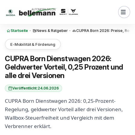
Zum Inhalt springen
er CUPRA Born als
n besteuert?
rozent-Regelung: Was sie beim
 konkret bringt
Startseite
·
News & Ratgeber
·
CUPRA Born 2026: Preise, Reich
RA Born Version lohnt sich
nwagen?
E-Mobilität & Förderung
t der geldwerte Vorteil beim
CUPRA Born Dienstwagen 2026:
n?
Geldwerter Vorteil, 0,25 Prozent und
 als Firmenwagen: Die
alle drei Versionen
en im Vergleich
n Dienstwagen: Fahrtenbuch
Veröffentlicht:
24.06.2026
halversteuerung?
CUPRA Born Dienstwagen 2026: 0,25-Prozent-
m Arbeitgeber: Was der
Regelung, geldwerter Vorteil aller drei Versionen,
 steuerlich erlaubt
Wallbox-Steuerfreiheit und Vergleich mit dem
befreiung und THG-Quote für
Verbrenner erklärt.
en