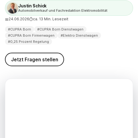
n Firmenwagen leasen oder
Justin Schick
Automobilverkauf und Fachredaktion Elektromobilität
24.06.2026
ca. 13 Min. Lesezeit
📅
⏱
 der CUPRA Born als
en?
#CUPRA Born
#CUPRA Born Dienstwagen
#CUPRA Born Firmenwagen
#Elektro Dienstwagen
s Firmenwagen: 326 PS für 127
#0,25 Prozent Regelung
rten Vorteil
 als Firmenwagen für
Jetzt Fragen stellen
dige
ständige den CUPRA Born
rechnen