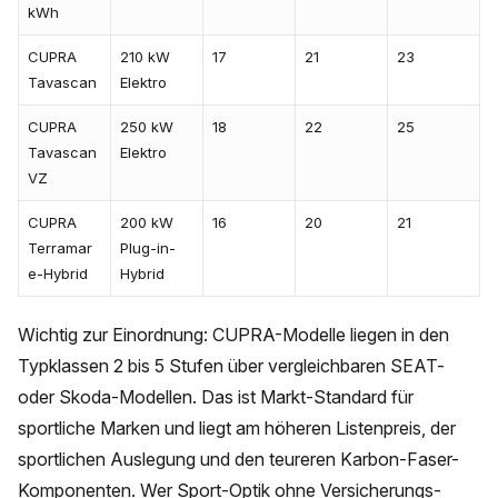
kWh
CUPRA
210 kW
17
21
23
Tavascan
Elektro
CUPRA
250 kW
18
22
25
Tavascan
Elektro
VZ
CUPRA
200 kW
16
20
21
Terramar
Plug-in-
e-Hybrid
Hybrid
Wichtig zur Einordnung: CUPRA-Modelle liegen in den
Typklassen 2 bis 5 Stufen über vergleichbaren SEAT-
oder Skoda-Modellen. Das ist Markt-Standard für
sportliche Marken und liegt am höheren Listenpreis, der
sportlichen Auslegung und den teureren Karbon-Faser-
Komponenten. Wer Sport-Optik ohne Versicherungs-