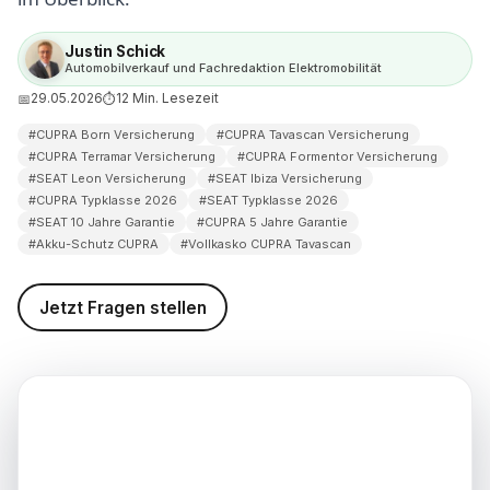
eim Automobilsalon Bellemann
h
Justin Schick
Automobilverkauf und Fachredaktion Elektromobilität
d weiterführende
nen
29.05.2026
12 Min. Lesezeit
📅
⏱
#CUPRA Born Versicherung
#CUPRA Tavascan Versicherung
nweis
#CUPRA Terramar Versicherung
#CUPRA Formentor Versicherung
#SEAT Leon Versicherung
#SEAT Ibiza Versicherung
#CUPRA Typklasse 2026
#SEAT Typklasse 2026
#SEAT 10 Jahre Garantie
#CUPRA 5 Jahre Garantie
#Akku-Schutz CUPRA
#Vollkasko CUPRA Tavascan
Jetzt Fragen stellen