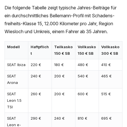
Die folgende Tabelle zeigt typische Jahres-Beiträge für
ein durchschnittliches Bellemann-Profil mit Schadens-
freiheits-Klasse 15, 12.000 Kilometer pro Jahr, Region
Wiesloch und Umkreis, einem Fahrer ab 35 Jahren.
Modell
Haftpflich
Teilkasko
Vollkasko
Vollkasko
t
150 € SB
150 € SB
300 € SB
SEAT Ibiza
220 €
180 €
480 €
410 €
SEAT
240 €
200 €
540 €
465 €
Arona
SEAT
260 €
200 €
600 €
515 €
Leon 1.5
TSI
SEAT
290 €
240 €
810 €
695 €
Leon e-