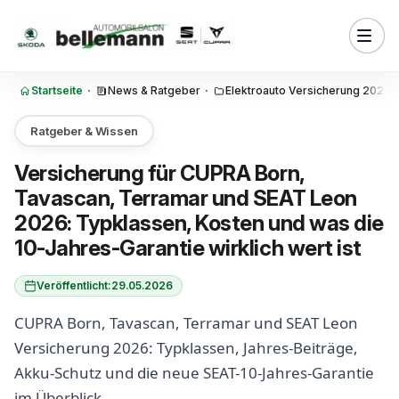
Zum Inhalt springen
ssen 2026 für die CUPRA- und
lpalette
rsicherung pro CUPRA- und
l 2026 wirklich kostet
Startseite
·
News & Ratgeber
·
Elektroauto Versicherung 2026:
0-Jahres-Garantie als
ngs-Hebel
Ratgeber & Wissen
5-Jahres-Garantie als Mittel-
Versicherung für CUPRA Born,
Tavascan, Terramar und SEAT Leon
arif-Empfehlungen pro CUPRA-
2026: Typklassen, Kosten und was die
Modell
10-Jahres-Garantie wirklich wert ist
z für CUPRA-E-Modelle im
Veröffentlicht:
29.05.2026
z und Allgefahrendeckung für
CUPRA Born, Tavascan, Terramar und SEAT Leon
 SEAT — wann sich was lohnt
Versicherung 2026: Typklassen, Jahres-Beiträge,
ergleich CUPRA Born vs.
Akku-Schutz und die neue SEAT-10-Jahres-Garantie
r Skoda Elroq
im Überblick.