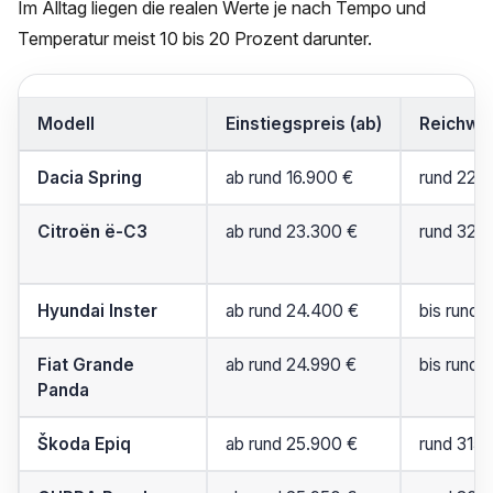
Im Alltag liegen die realen Werte je nach Tempo und
Temperatur meist 10 bis 20 Prozent darunter.
Modell
Einstiegspreis (ab)
Reichwe
Dacia Spring
ab rund 16.900 €
rund 220
Citroën ë-C3
ab rund 23.300 €
rund 320
Hyundai Inster
ab rund 24.400 €
bis rund 
Fiat Grande
ab rund 24.990 €
bis rund 
Panda
Škoda Epiq
ab rund 25.900 €
rund 315 