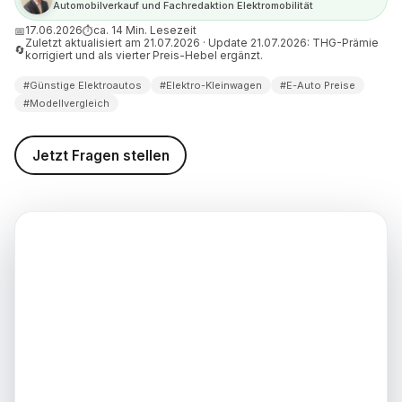
Automobilverkauf und Fachredaktion Elektromobilität
hste Weg
17.06.2026
ca. 14 Min. Lesezeit
📅
⏱
Zuletzt aktualisiert am 21.07.2026 · Update 21.07.2026: THG-Prämie
ektroautos 2026: das Fazit
🔄
korrigiert und als vierter Preis-Hebel ergänzt.
weis (Stand: 17.06.2026)
#Günstige Elektroautos
#Elektro-Kleinwagen
#E-Auto Preise
#Modellvergleich
d weiterführende
nen
Jetzt Fragen stellen