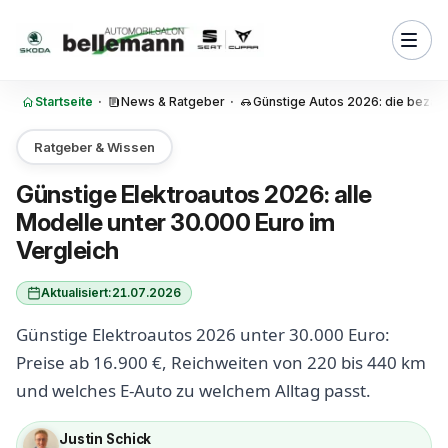
Zum Inhalt springen
os?
ktroautos gibt es unter 30.000
Startseite
·
News & Ratgeber
·
Günstige Autos 2026: die bezah
das billigste E-Auto 2026
Ratgeber & Wissen
 das günstigste Elektroauto
Günstige Elektroautos 2026: alle
Modelle unter 30.000 Euro im
 und CUPRA Raval: die
 Kandidaten
Vergleich
eichweite braucht man wirklich
Aktualisiert:
21.07.2026
ige Elektroautos
Günstige Elektroautos 2026 unter 30.000 Euro:
lich?
Preise ab 16.900 €, Reichweiten von 220 bis 440 km
man den Preis eines
und welches E-Auto zu welchem Alltag passt.
s zusätzlich?
Justin Schick
ektroautos leasen: für viele