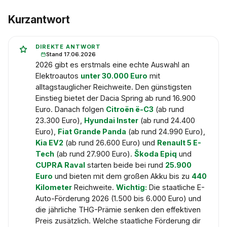
Kurzantwort
DIREKTE ANTWORT
Stand 17.06.2026
2026 gibt es erstmals eine echte Auswahl an
Elektroautos
unter 30.000 Euro
mit
alltagstauglicher Reichweite. Den günstigsten
Einstieg bietet der Dacia Spring ab rund 16.900
Euro. Danach folgen
Citroën ë-C3
(ab rund
23.300 Euro),
Hyundai Inster
(ab rund 24.400
Euro),
Fiat Grande Panda
(ab rund 24.990 Euro),
Kia EV2
(ab rund 26.600 Euro) und
Renault 5 E-
Tech
(ab rund 27.900 Euro).
Škoda Epiq
und
CUPRA Raval
starten beide bei rund
25.900
Euro
und bieten mit dem großen Akku bis zu
440
Kilometer
Reichweite.
Wichtig:
Die staatliche E-
Auto-Förderung 2026 (1.500 bis 6.000 Euro) und
die jährliche THG-Prämie senken den effektiven
Preis zusätzlich. Welche staatliche Förderung dir