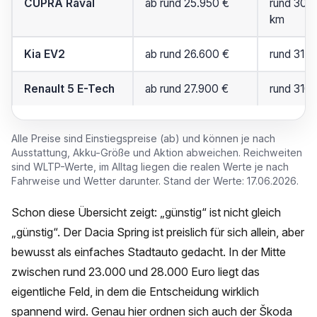
CUPRA Raval
ab rund 25.950 €
rund 300
km
Kia EV2
ab rund 26.600 €
rund 317 
Renault 5 E-Tech
ab rund 27.900 €
rund 310 
Alle Preise sind Einstiegspreise (ab) und können je nach
Ausstattung, Akku-Größe und Aktion abweichen. Reichweiten
sind WLTP-Werte, im Alltag liegen die realen Werte je nach
Fahrweise und Wetter darunter. Stand der Werte: 17.06.2026.
Schon diese Übersicht zeigt: „günstig“ ist nicht gleich
„günstig“. Der Dacia Spring ist preislich für sich allein, aber
bewusst als einfaches Stadtauto gedacht. In der Mitte
zwischen rund 23.000 und 28.000 Euro liegt das
eigentliche Feld, in dem die Entscheidung wirklich
spannend wird. Genau hier ordnen sich auch der Škoda