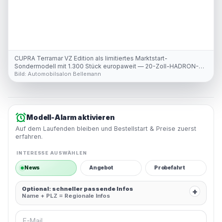
CUPRA Terramar VZ Edition als limitiertes Marktstart-
Sondermodell mit 1.300 Stück europaweit — 20-Zoll-HADRON-
COPPER-Felgen und HD-Matrix-LED-Scheinwerfer vor dem
Bild:
Automobilsalon Bellemann
Autohaus Bellemann in Wiesloch
Modell-Alarm aktivieren
Auf dem Laufenden bleiben und Bestellstart & Preise zuerst
erfahren.
INTERESSE AUSWÄHLEN
News
Angebot
Probefahrt
Optional: schneller passende Infos
+
Name + PLZ = Regionale Infos
E-Mail