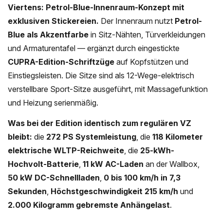
Viertens: Petrol-Blue-Innenraum-Konzept mit
exklusiven Stickereien.
Der Innenraum nutzt
Petrol-
Blue als Akzentfarbe
in Sitz-Nähten, Türverkleidungen
und Armaturentafel — ergänzt durch eingestickte
CUPRA-Edition-Schriftzüge
auf Kopfstützen und
Einstiegsleisten. Die Sitze sind als 12-Wege-elektrisch
verstellbare Sport-Sitze ausgeführt, mit Massagefunktion
und Heizung serienmäßig.
Was bei der Edition identisch zum regulären VZ
bleibt:
die
272 PS Systemleistung
, die
118 Kilometer
elektrische WLTP-Reichweite
, die
25-kWh-
Hochvolt-Batterie
,
11 kW AC-Laden
an der Wallbox,
50 kW DC-Schnellladen
,
0 bis 100 km/h in 7,3
Sekunden
,
Höchstgeschwindigkeit 215 km/h
und
2.000 Kilogramm gebremste Anhängelast
.