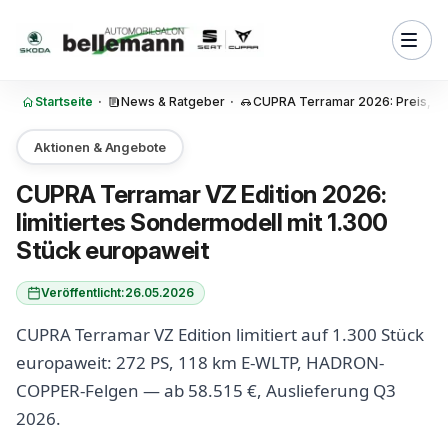
Zum Inhalt springen
 Edition vom regulären CUPRA
-Hybrid VZ unterscheidet
k europaweit — wie groß die
d-Quote wirklich ist
Startseite
·
News & Ratgeber
·
CUPRA Terramar 2026: Preis, Re
e-Eckdaten: 272 PS, 118 km
, 7,3 Sekunden
Aktionen & Angebote
und Steuer bei der VZ Edition
CUPRA Terramar VZ Edition 2026:
ich greift
limitiertes Sondermodell mit 1.300
 der Aufpreis von 2.205 Euro
Stück europaweit
 dem regulären VZ?
ion: gegen wen die VZ Edition
Veröffentlicht:
26.05.2026
CUPRA Terramar VZ Edition limitiert auf 1.300 Stück
und Bestell-Logik beim VZ
europaweit: 272 PS, 118 km E-WLTP, HADRON-
COPPER-Felgen — ab 58.515 €, Auslieferung Q3
d weiterführende
2026.
nen