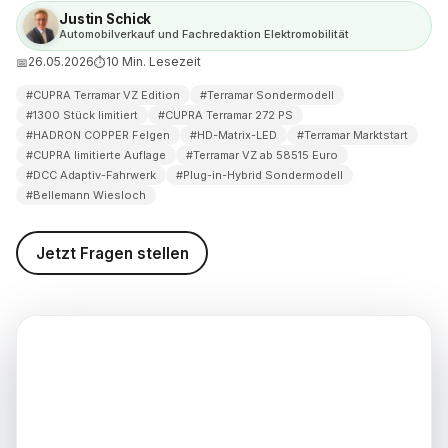
weis (Stand: 26.05.2026)
Justin Schick
Automobilverkauf und Fachredaktion Elektromobilität
26.05.2026
10 Min. Lesezeit
📅
⏱
#CUPRA Terramar VZ Edition
#Terramar Sondermodell
#1300 Stück limitiert
#CUPRA Terramar 272 PS
#HADRON COPPER Felgen
#HD-Matrix-LED
#Terramar Marktstart
#CUPRA limitierte Auflage
#Terramar VZ ab 58515 Euro
#DCC Adaptiv-Fahrwerk
#Plug-in-Hybrid Sondermodell
#Bellemann Wiesloch
Jetzt Fragen stellen