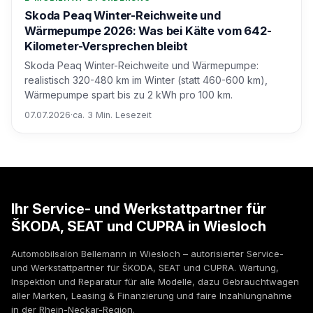
Skoda Peaq Winter-Reichweite und
Wärmepumpe 2026: Was bei Kälte vom 642-
Kilometer-Versprechen bleibt
Skoda Peaq Winter-Reichweite und Wärmepumpe:
realistisch 320-480 km im Winter (statt 460-600 km),
Wärmepumpe spart bis zu 2 kWh pro 100 km.
07.07.2026
·
ca. 3 Min. Lesezeit
Ihr Service- und Werkstattpartner für
ŠKODA, SEAT und CUPRA in Wiesloch
Automobilsalon Bellemann in Wiesloch – autorisierter Service-
und Werkstattpartner für ŠKODA, SEAT und CUPRA. Wartung,
Inspektion und Reparatur für alle Modelle, dazu Gebrauchtwagen
aller Marken, Leasing & Finanzierung und faire Inzahlungnahme
in der Rhein-Neckar-Region.