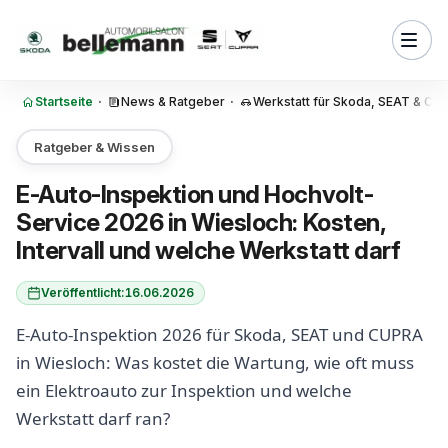
Zum Inhalt springen
erkstatt ein Elektroauto
? Die drei Hochvolt-Stufen
, Wartung oder Reparatur —
Startseite
·
News & Ratgeber
·
Werkstatt für Skoda, SEAT & CUP
 Unterschied?
ss ein E-Auto zur Inspektion?
Ratgeber & Wissen
le
E-Auto-Inspektion und Hochvolt-
r E-Auto-Inspektion wirklich
Service 2026 in Wiesloch: Kosten,
rd
Intervall und welche Werkstatt darf
heck (State of Health) und die
Veröffentlicht:
16.06.2026
h die Garantie ohne Inspektion
ragswerkstatt?
E-Auto-Inspektion 2026 für Skoda, SEAT und CUPRA
in Wiesloch: Was kostet die Wartung, wie oft muss
kstatt oder freie Werkstatt
o?
ein Elektroauto zur Inspektion und welche
Werkstatt darf ran?
 der E-Auto-Service 2026 in