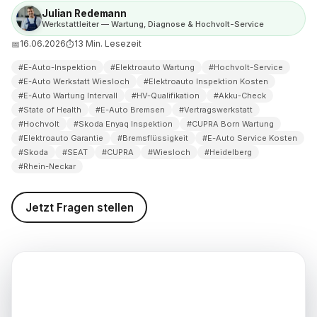
Julian Redemann
vice nach Modell: Enyaq,
Werkstattleiter — Wartung, Diagnose & Hochvolt-Service
n und Tavascan
16.06.2026
13 Min. Lesezeit
📅
⏱
Auto-Service bei Bellemann in
#E-Auto-Inspektion
#Elektroauto Wartung
#Hochvolt-Service
bläuft
#E-Auto Werkstatt Wiesloch
#Elektroauto Inspektion Kosten
#E-Auto Wartung Intervall
#HV-Qualifikation
#Akku-Check
 deinen E-Auto-Service in
#State of Health
#E-Auto Bremsen
#Vertragswerkstatt
#Hochvolt
#Skoda Enyaq Inspektion
#CUPRA Born Wartung
#Elektroauto Garantie
#Bremsflüssigkeit
#E-Auto Service Kosten
weis (Stand: 16.06.2026)
#Skoda
#SEAT
#CUPRA
#Wiesloch
#Heidelberg
#Rhein-Neckar
Jetzt Fragen stellen