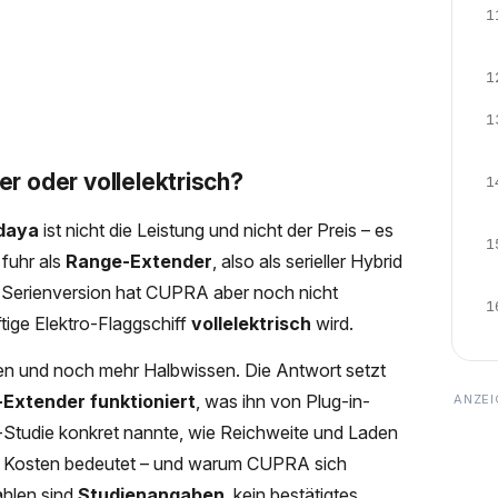
1
1
1
r oder vollelektrisch?
1
daya
ist nicht die Leistung und nicht der Preis – es
1
 fuhr als
Range-Extender
, also als serieller Hybrid
ie Serienversion hat CUPRA aber noch nicht
1
ftige Elektro-Flaggschiff
vollelektrisch
wird.
gen und noch mehr Halbwissen. Die Antwort setzt
-Extender funktioniert
, was ihn von Plug-in-
a-Studie konkret nannte, wie Reichweite und Laden
d Kosten bedeutet – und warum CUPRA sich
ahlen sind
Studienangaben
, kein bestätigtes