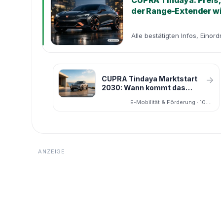
CUPRA Tindaya: Preis,
der Range-Extender wi
Alle bestätigten Infos, Einor
CUPRA Tindaya Marktstart
→
2030: Wann kommt das
Flaggschiff – und lohnt sich
E-Mobilität & Förderung · 10.06.2026
Warten?