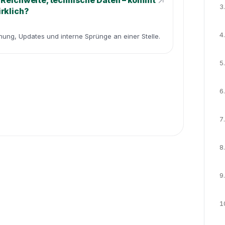
 Reichweite, technische Daten – kommt
3.
rklich?
4.
dnung, Updates und interne Sprünge an einer Stelle.
5.
6.
7.
8.
9.
1