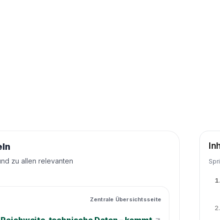
In
eln
und zu allen relevanten
Spr
1
Zentrale Übersichtsseite
2.
↗