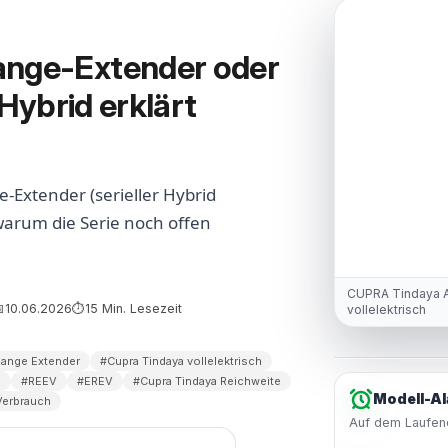
ange-Extender oder
 Hybrid erklärt
-Extender (serieller Hybrid
 warum die Serie noch offen
CUPRA Tindaya A
10.06.2026
15 Min. Lesezeit

⏱
vollelektrisch
Range Extender
#Cupra Tindaya vollelektrisch
d
#REEV
#EREV
#Cupra Tindaya Reichweite
Modell-Al
Verbrauch
Auf dem Laufend