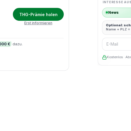
INTERESSE AU
News
THG-Prämie holen
Erst informieren
Optional: sc
Name + PLZ = 
E-Mail
.000 €
dazu.
Kostenlos · Ab