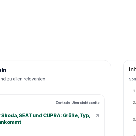
In
eln
und zu allen relevanten
Spr
1
2.
Zentrale Übersichtsseite
↗
r Skoda, SEAT und CUPRA: Größe, Typ,
3.
 ankommt