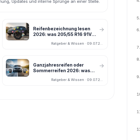
4.
dnung, Updates und interne Sprünge an einer Stelle.
5.
Reifenbezeichnung lesen
→
6.
2026: was 205/55 R16 91V
wirklich bedeutet
Ratgeber & Wissen · 09.07.2026
7.
8.
Ganzjahresreifen oder
→
Sommerreifen 2026: was
wirklich besser zu Ihnen
9.
Ratgeber & Wissen · 09.07.2026
passt
1
1
1