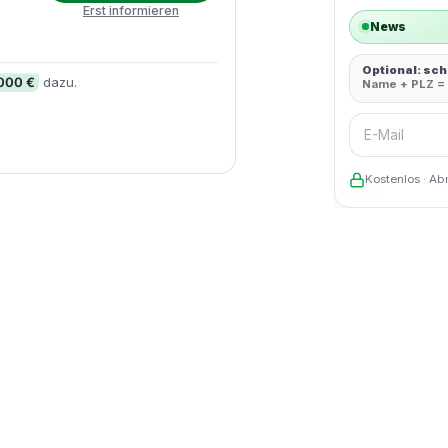
Erst informieren
News
Optional: sc
.000 €
dazu.
Name + PLZ = 
E-Mail
Kostenlos · Ab