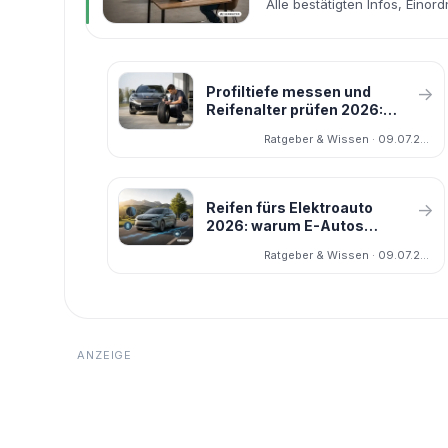
Alle bestätigten Infos, Einor
Profiltiefe messen und
→
Reifenalter prüfen 2026:
wann neue Reifen fällig sind
Ratgeber & Wissen · 09.07.2026
Reifen fürs Elektroauto
→
2026: warum E-Autos
schneller neue Reifen
Ratgeber & Wissen · 09.07.2026
brauchen