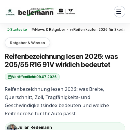
Zum Inhalt springen
et der Tragfähigkeitsindex?
et der Geschwindigkeitsindex
n?
Startseite
·
News & Ratgeber
·
Reifen kaufen 2026 für Skoda, 
et XL beim Reifen? Verstärkte
ärt
Ratgeber & Wissen
pine-Symbol: die Winter-
uf dem Reifen
Reifenbezeichnung lesen 2026: was
205/55 R16 91V wirklich bedeutet
ch die Reifengröße und das
r vom Reifen ab?
Veröffentlicht:
09.07.2026
fengröße ist für mein Auto
n?
Reifenbezeichnung lesen 2026: was Breite,
ine andere Reifengröße
Querschnitt, Zoll, Tragfähigkeits- und
Geschwindigkeitsindex bedeuten und welche
nnzeichnungen in der
Reifengröße für Ihr Auto passt.
eichnung
Julian Redemann
enlabel: die zweite wichtige