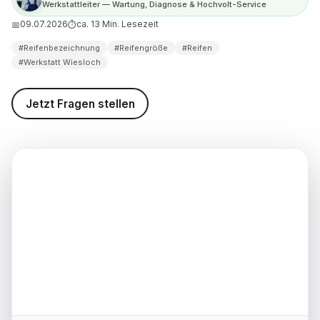
Werkstattleiter — Wartung, Diagnose & Hochvolt-Service
nung
09.07.2026
ca. 13 Min. Lesezeit
📅
⏱
ichnung bei Winter- und
#Reifenbezeichnung
#Reifengröße
#Reifen
reifen
#Werkstatt Wiesloch
Reifen auf meine Felge?
Jetzt Fragen stellen
ichnung falsch verstanden:
er vermeiden
er Reifenwahl beim Service-
 Wiesloch
d weiterführende
nen