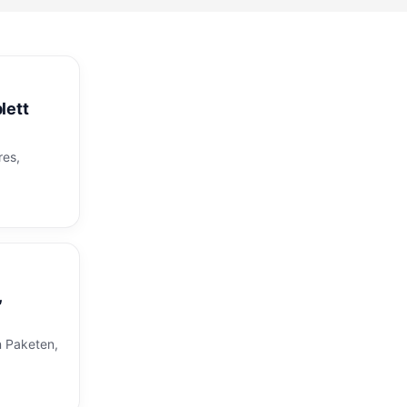
lett
res,
,
n Paketen,