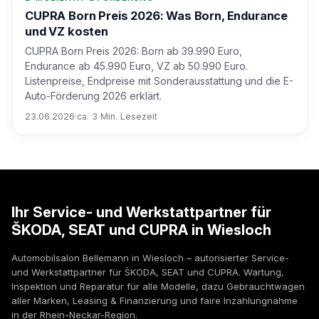
CUPRA Born Preis 2026: Was Born, Endurance
und VZ kosten
CUPRA Born Preis 2026: Born ab 39.990 Euro,
Endurance ab 45.990 Euro, VZ ab 50.990 Euro.
Listenpreise, Endpreise mit Sonderausstattung und die E-
Auto-Förderung 2026 erklärt.
23.06.2026
·
ca. 3 Min. Lesezeit
Ihr Service- und Werkstattpartner für
ŠKODA, SEAT und CUPRA in Wiesloch
Automobilsalon Bellemann in Wiesloch – autorisierter Service-
und Werkstattpartner für ŠKODA, SEAT und CUPRA. Wartung,
Inspektion und Reparatur für alle Modelle, dazu Gebrauchtwagen
aller Marken, Leasing & Finanzierung und faire Inzahlungnahme
in der Rhein-Neckar-Region.