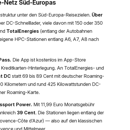
de-Netz Süd-Europas
astruktur unter den Süd-Europa-Reisezielen.
Über
er DC-Schnelllader, viele davon mit 150 oder 350
sind
TotalEnergies
(entlang der Autobahnen
eigene HPC-Stationen entlang A6, A7, A8 nach
Pass.
Die App ist kostenlos im App-Store
 Kreditkarten-Hinterlegung. An TotalEnergies- und
nt DC
statt 69 bis 89 Cent mit deutscher Roaming-
500 Kilometern und rund 425 Kilowattstunden DC-
iner Roaming-Karte.
assport Power.
Mit 11,99 Euro Monatsgebühr
rankreich
39 Cent
. Die Stationen liegen entlang der
rovence-Côte d’Azur) — also auf den klassischen
vence und Mittelmeer.