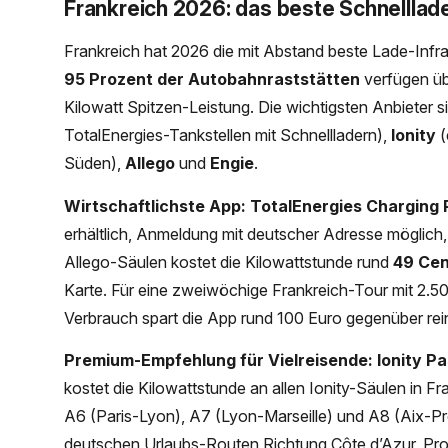
Frankreich 2026: das beste Schnellla
Frankreich hat 2026 die mit Abstand beste Lade-Infr
95 Prozent der Autobahnraststätten
verfügen üb
Kilowatt Spitzen-Leistung. Die wichtigsten Anbieter 
TotalEnergies-Tankstellen mit Schnellladern),
Ionity
(
Süden),
Allego
und
Engie
.
Wirtschaftlichste App: TotalEnergies Charging 
erhältlich, Anmeldung mit deutscher Adresse möglich,
Allego-Säulen kostet die Kilowattstunde rund
49 Ce
Karte. Für eine zweiwöchige Frankreich-Tour mit 2.
Verbrauch spart die App rund 100 Euro gegenüber re
Premium-Empfehlung für Vielreisende: Ionity P
kostet die Kilowattstunde an allen Ionity-Säulen in F
A6 (Paris-Lyon), A7 (Lyon-Marseille) und A8 (Aix-P
deutschen Urlaubs-Routen Richtung Côte d’Azur, Pro