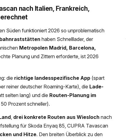
an nach Italien, Frankreich,
gerechnet
en Süden funktioniert 2026 so unproblematisch
obahnraststätten
haben Schnelllader, der
panischen
Metropolen Madrid, Barcelona,
hte Planung und Zittern erforderte, ist 2026
ng: die
richtige landesspezifische App
(spart
er reiner deutscher Roaming-Karte), die
Lade-
tt selten lang) und die
Routen-Planung im
50 Prozent schneller).
 Land
,
drei konkrete Routen aus Wiesloch
nach
Aufstellung für Skoda Enyaq 85, CUPRA Tavascan
ecken und Hitze
. Den breiten Überblick zu den