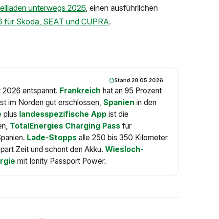
llladen unterwegs 2026
, einen ausführlichen
26 für Skoda, SEAT und CUPRA
.
Stand 28.05.2026
t 2026 entspannt.
Frankreich
hat an 95 Prozent
ist im Norden gut erschlossen,
Spanien
in den
e
plus
landesspezifische App
ist die
ien,
TotalEnergies Charging Pass
für
Spanien.
Lade-Stopps
alle 250 bis 350 Kilometer
art Zeit und schont den Akku.
Wiesloch-
rgie
mit Ionity Passport Power.