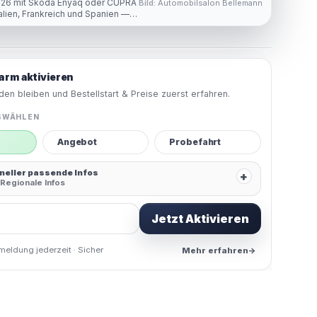
026 mit Skoda Enyaq oder CUPRA
Bild:
Automobilsalon Bellemann
alien, Frankreich und Spanien —
und konkrete Routen aus
arm aktivieren
en bleiben und Bestellstart & Preise zuerst erfahren.
SWÄHLEN
Angebot
Probefahrt
hneller passende Infos
+
Regionale Infos
Jetzt Aktivieren
meldung jederzeit · Sicher
Mehr erfahren
→