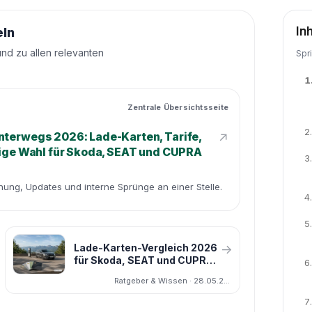
In
eln
und zu allen relevanten
Spr
1
Zentrale Übersichtsseite
2.
↗
nterwegs 2026: Lade-Karten, Tarife,
htige Wahl für Skoda, SEAT und CUPRA
3.
dnung, Updates und interne Sprünge an einer Stelle.
4.
5.
Lade-Karten-Vergleich 2026
→
für Skoda, SEAT und CUPRA:
6.
welche Tarif-Kombination zu
Ratgeber & Wissen · 28.05.2026
welchem Fahrprofil passt
7.