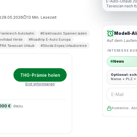
E-Auto-Urlaub 2
Tavascan nach It
Lade-Strategie 
Wiesloch
28.05.2026
13 Min. Lesezeit

⏱
Modell-Al
Frankreich Autobahn
#Elektroauto Spanien laden
ovilidad Verde
#Roadtrip E-Auto Europa
Auf dem Laufend
PRA Tavascan Urlaub
#Skoda Enyaq Urlaubsreise
INTERESSE AU
News
THG-Prämie holen
Optional: sc
Name + PLZ = 
Erst informieren
E-Mail
.000 €
dazu.
Kostenlos · Ab