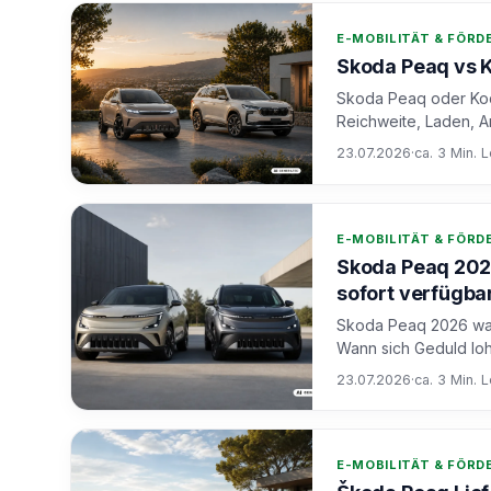
E-MOBILITÄT & FÖR
Skoda Peaq vs K
Skoda Peaq oder Kodi
Reichweite, Laden, A
23.07.2026
·
ca. 3 Min. 
E-MOBILITÄT & FÖR
Skoda Peaq 2026
sofort verfügba
Skoda Peaq 2026 wart
Wann sich Geduld loh
23.07.2026
·
ca. 3 Min. 
E-MOBILITÄT & FÖR