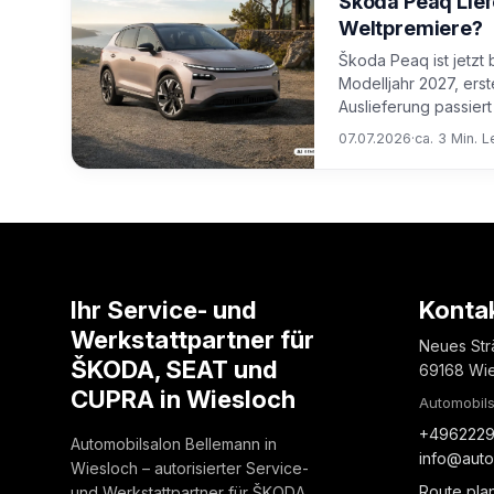
Škoda Peaq Lie
Weltpremiere?
Škoda Peaq ist jetzt 
Modelljahr 2027, ers
Auslieferung passiert
07.07.2026
·
ca. 3 Min. L
Ihr Service- und
Konta
Werkstattpartner für
Neues Str
ŠKODA, SEAT und
69168 Wi
CUPRA in Wiesloch
Automobils
+4962229
Automobilsalon Bellemann in
info@auto
Wiesloch – autorisierter Service-
Route pla
und Werkstattpartner für ŠKODA,