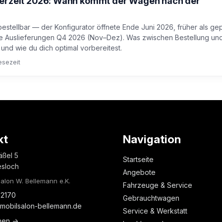
ferzeit 2026: Wann kommt der Wagen nach der
bestellbar — der Konfigurator öffnete Ende Juni 2026, früher als gep
te Auslieferungen Q4 2026 (Nov–Dez). Was zwischen Bestellung un
 und wie du dich optimal vorbereitest.
esezeit
kt
Navigation
äßel 5
Startseite
esloch
Angebote
alon W. Bellemann e.K.
Fahrzeuge & Service
2170
Gebrauchtwagen
mobilsalon-bellemann.de
Service & Werkstatt
nen →