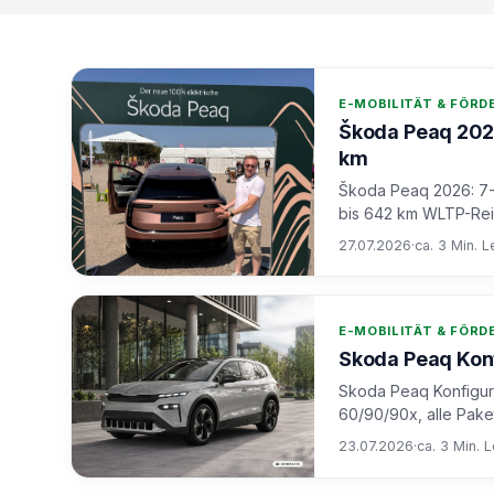
E-MOBILITÄT & FÖR
Škoda Peaq 2026
km
Škoda Peaq 2026: 7-S
bis 642 km WLTP-Reic
27.07.2026
·
ca. 3 Min. L
E-MOBILITÄT & FÖR
Skoda Peaq Konfi
Skoda Peaq Konfigura
60/90/90x, alle Pake
23.07.2026
·
ca. 3 Min. 