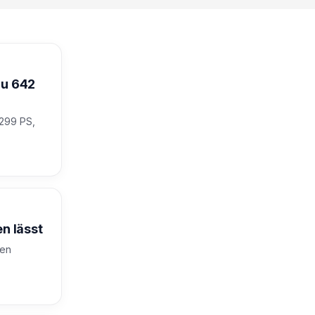
zu 642
 299 PS,
n lässt
nen