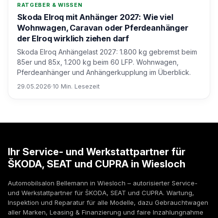
RATGEBER & WISSEN
Skoda Elroq mit Anhänger 2027: Wie viel
Wohnwagen, Caravan oder Pferdeanhänger
der Elroq wirklich ziehen darf
Skoda Elroq Anhängelast 2027: 1.800 kg gebremst beim
85er und 85x, 1.200 kg beim 60 LFP. Wohnwagen,
Pferdeanhänger und Anhängerkupplung im Überblick.
29.05.2026
·
10 Min. Lesezeit
Ihr Service- und Werkstattpartner für
ŠKODA, SEAT und CUPRA in Wiesloch
Automobilsalon Bellemann in Wiesloch – autorisierter Service-
und Werkstattpartner für ŠKODA, SEAT und CUPRA. Wartung,
Inspektion und Reparatur für alle Modelle, dazu Gebrauchtwagen
aller Marken, Leasing & Finanzierung und faire Inzahlungnahme