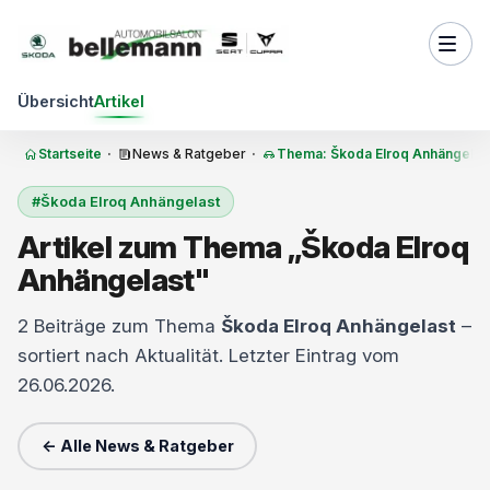
Zum Inhalt springen
Übersicht
Artikel
Startseite
·
News & Ratgeber
·
Thema: Škoda Elroq Anhängelas
#Škoda Elroq Anhängelast
Artikel zum Thema „Škoda Elroq
Anhängelast"
2 Beiträge zum Thema
Škoda Elroq Anhängelast
–
sortiert nach Aktualität. Letzter Eintrag vom
26.06.2026.
← Alle News & Ratgeber