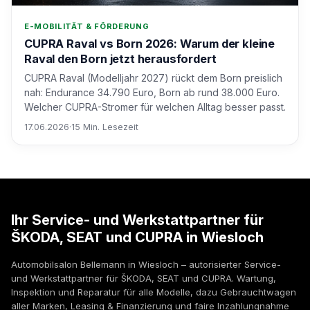
E-MOBILITÄT & FÖRDERUNG
CUPRA Raval vs Born 2026: Warum der kleine
Raval den Born jetzt herausfordert
CUPRA Raval (Modelljahr 2027) rückt dem Born preislich
nah: Endurance 34.790 Euro, Born ab rund 38.000 Euro.
Welcher CUPRA-Stromer für welchen Alltag besser passt.
17.06.2026
·
15 Min. Lesezeit
Ihr Service- und Werkstattpartner für
ŠKODA, SEAT und CUPRA in Wiesloch
Automobilsalon Bellemann in Wiesloch – autorisierter Service-
und Werkstattpartner für ŠKODA, SEAT und CUPRA. Wartung,
Inspektion und Reparatur für alle Modelle, dazu Gebrauchtwagen
aller Marken, Leasing & Finanzierung und faire Inzahlungnahme