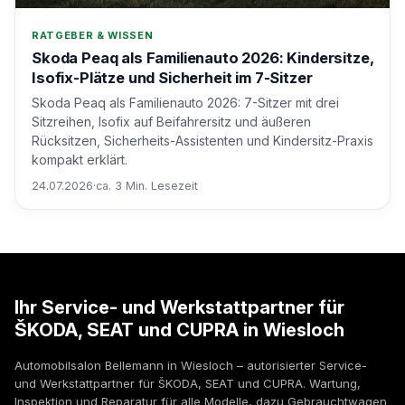
RATGEBER & WISSEN
Skoda Peaq als Familienauto 2026: Kindersitze,
Isofix-Plätze und Sicherheit im 7-Sitzer
Skoda Peaq als Familienauto 2026: 7-Sitzer mit drei
Sitzreihen, Isofix auf Beifahrersitz und äußeren
Rücksitzen, Sicherheits-Assistenten und Kindersitz-Praxis
kompakt erklärt.
24.07.2026
·
ca. 3 Min. Lesezeit
Ihr Service- und Werkstattpartner für
ŠKODA, SEAT und CUPRA in Wiesloch
Automobilsalon Bellemann in Wiesloch – autorisierter Service-
und Werkstattpartner für ŠKODA, SEAT und CUPRA. Wartung,
Inspektion und Reparatur für alle Modelle, dazu Gebrauchtwagen