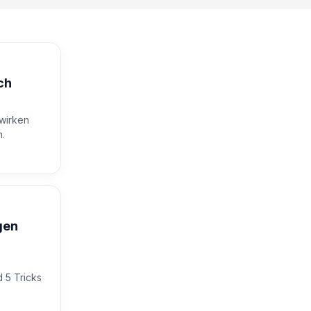
ch
wirken
n.
gen
 5 Tricks