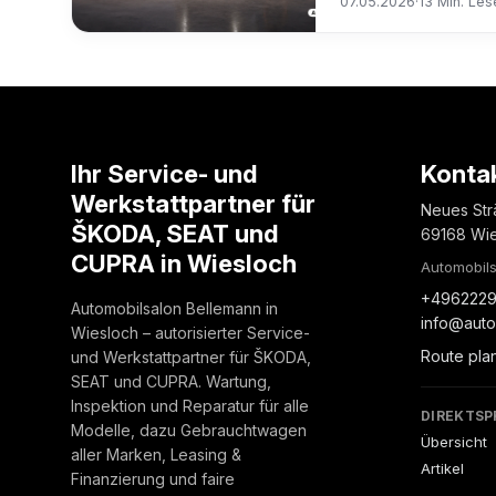
07.05.2026
·
13 Min. Les
Ihr Service- und
Konta
Werkstattpartner für
Neues Str
ŠKODA, SEAT und
69168 Wi
CUPRA in Wiesloch
Automobils
+4962229
Automobilsalon Bellemann in
info@auto
Wiesloch – autorisierter Service-
Route pla
und Werkstattpartner für ŠKODA,
SEAT und CUPRA. Wartung,
Inspektion und Reparatur für alle
DIREKTSP
Modelle, dazu Gebrauchtwagen
Übersicht
aller Marken, Leasing &
Artikel
Finanzierung und faire