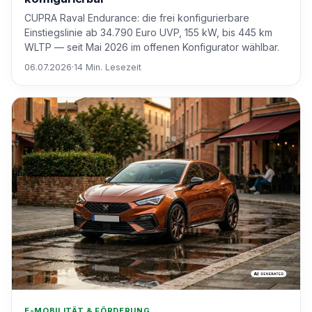
CUPRA Raval Endurance: die frei konfigurierbare
Einstiegslinie ab 34.790 Euro UVP, 155 kW, bis 445 km
WLTP — seit Mai 2026 im offenen Konfigurator wählbar.
06.07.2026
·
14 Min. Lesezeit
E-MOBILITÄT & FÖRDERUNG