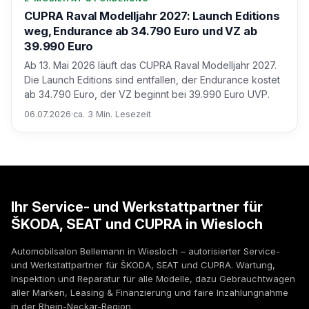
CUPRA Raval Modelljahr 2027: Launch Editions
weg, Endurance ab 34.790 Euro und VZ ab
39.990 Euro
Ab 13. Mai 2026 läuft das CUPRA Raval Modelljahr 2027.
Die Launch Editions sind entfallen, der Endurance kostet
ab 34.790 Euro, der VZ beginnt bei 39.990 Euro UVP.
06.07.2026
·
ca. 3 Min. Lesezeit
Ihr Service- und Werkstattpartner für
ŠKODA, SEAT und CUPRA in Wiesloch
Automobilsalon Bellemann in Wiesloch – autorisierter Service-
und Werkstattpartner für ŠKODA, SEAT und CUPRA. Wartung,
Inspektion und Reparatur für alle Modelle, dazu Gebrauchtwagen
aller Marken, Leasing & Finanzierung und faire Inzahlungnahme
in der Rhein-Neckar-Region.