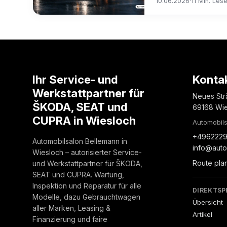
10.06.2026
·
11 Min. Lese
Ihr Service- und
Konta
Werkstattpartner für
Neues Str
ŠKODA, SEAT und
69168 Wi
CUPRA in Wiesloch
Automobils
+4962229
Automobilsalon Bellemann in
info@auto
Wiesloch – autorisierter Service-
Route pla
und Werkstattpartner für ŠKODA,
SEAT und CUPRA. Wartung,
Inspektion und Reparatur für alle
DIREKTSP
Modelle, dazu Gebrauchtwagen
Übersicht
aller Marken, Leasing &
Artikel
Finanzierung und faire