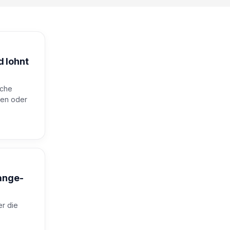
 lohnt
iche
ten oder
ange-
er die