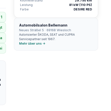
Kilometerstand
29.750 km
Leistung
81 kW (110 PS)
Farbe
DESIRE RED
1
Automobilsalon Bellemann
gt
Neues Sträßel 5 · 69168 Wiesloch
Autorisierter ŠKODA, SEAT und CUPRA
a
Servicepartner seit 1967.
Mehr über uns →
ei
m
m