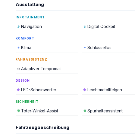
Ausstattung
INFOTAINMENT
Navigation
Digital Cockpit
📡
📡
KOMFORT
Klima
Schlüssellos
✦
✦
FAHRASSISTENZ
Adaptiver Tempomat
⊙
DESIGN
LED-Scheinwerfer
Leichtmetallfelgen
◆
◆
SICHERHEIT
Toter-Winkel-Assist
Spurhalteassistent
🛡
🛡
Fahrzeugbeschreibung