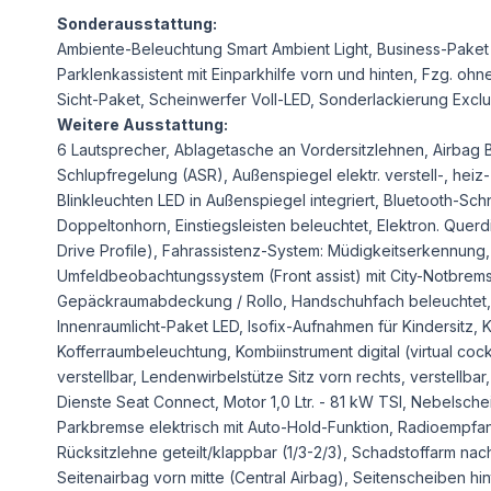
Sonderausstattung:
Ambiente-Beleuchtung Smart Ambient Light, Business-Paket I
Parklenkassistent mit Einparkhilfe vorn und hinten, Fzg. oh
Sicht-Paket, Scheinwerfer Voll-LED, Sonderlackierung Exclu
Weitere Ausstattung:
6 Lautsprecher, Ablagetasche an Vordersitzlehnen, Airbag Be
Schlupfregelung (ASR), Außenspiegel elektr. verstell-, hei
Blinkleuchten LED in Außenspiegel integriert, Bluetooth-Schni
Doppeltonhorn, Einstiegsleisten beleuchtet, Elektron. Querd
Drive Profile), Fahrassistenz-System: Müdigkeitserkennung,
Umfeldbeobachtungssystem (Front assist) mit City-Notbremsf
Gepäckraumabdeckung / Rollo, Handschuhfach beleuchtet, He
Innenraumlicht-Paket LED, Isofix-Aufnahmen für Kindersitz, K
Kofferraumbeleuchtung, Kombiinstrument digital (virtual coc
verstellbar, Lendenwirbelstütze Sitz vorn rechts, verstellba
Dienste Seat Connect, Motor 1,0 Ltr. - 81 kW TSI, Nebelschei
Parkbremse elektrisch mit Auto-Hold-Funktion, Radioempfang
Rücksitzlehne geteilt/klappbar (1/3-2/3), Schadstoffarm na
Seitenairbag vorn mitte (Central Airbag), Seitenscheiben hi