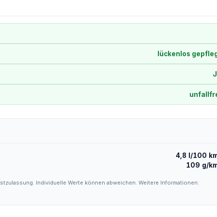
lückenlos gepfle
J
unfallfr
4,8 l/100 k
109 g/k
stzulassung. Individuelle Werte können abweichen. Weitere Informationen: