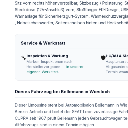
Sitz vorn rechts höhenverstellbar, Sitzbezug / Polsterung: S
Steckdose (12V-Anschluß) vorn, Stoßfänger FR-Design, USB-
Warnanlage für Sicherheitsgurt-System, Wärmeschutzverglas
, Nebelscheinwerfer, Seitenscheiben hinten und Hecksche
Service & Werkstatt
Inspektion & Wartung
HU/AU & Si
🔧
🛡
Marken-Inspektionen nach
Hauptunters
Herstellervorgaben —
in unserer
Abgasunters
eigenen Werkstatt
.
Termin woand
Dieses Fahrzeug bei Bellemann in Wiesloch
Dieser Limousine steht bei Automobilsalon Bellemann in Wies
Benzin-Antrieb und bietet der SEAT Leon zuverlässige Fahrl
CUPRA seit 1967 prüft Bellemann jeden Gebrauchtwagen te
Altfahrzeugs sind in einem Termin möglich.