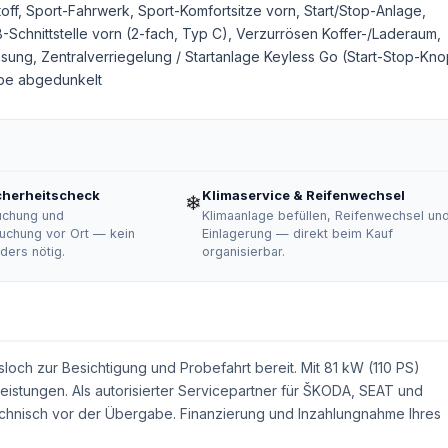
toff, Sport-Fahrwerk, Sport-Komfortsitze vorn, Start/Stop-Anlage,
Schnittstelle vorn (2-fach, Typ C), Verzurrösen Koffer-/Laderaum,
ung, Zentralverriegelung / Startanlage Keyless Go (Start-Stop-Kno
ibe abgedunkelt
cherheitscheck
Klimaservice & Reifenwechsel
❄
uchung und
Klimaanlage befüllen, Reifenwechsel un
uchung vor Ort — kein
Einlagerung — direkt beim Kauf
ers nötig.
organisierbar.
loch zur Besichtigung und Probefahrt bereit. Mit 81 kW (110 PS)
eistungen. Als autorisierter Servicepartner für ŠKODA, SEAT und
chnisch vor der Übergabe. Finanzierung und Inzahlungnahme Ihres