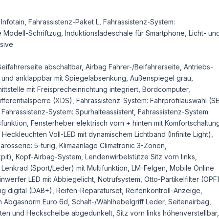
nfotain, Fahrassistenz-Paket L, Fahrassistenz-System:
ne Modell-Schriftzug, Induktionsladeschale für Smartphone, Licht- un
sive
ifahrerseite abschaltbar, Airbag Fahrer-/Beifahrerseite, Antriebs-
z- und anklappbar mit Spiegelabsenkung, Außenspiegel grau,
ttstelle mit Freisprecheinrichtung integriert, Bordcomputer,
ifferentialsperre (XDS), Fahrassistenz-System: Fahrprofilauswahl (S
 Fahrassistenz-System: Spurhalteassistent, Fahrassistenz-System:
unktion, Fensterheber elektrisch vorn + hinten mit Komfortschaltun
ckleuchten Voll-LED mit dynamischem Lichtband (Infinite Light),
arosserie: 5-türig, Klimaanlage Climatronic 3-Zonen,
kpit), Kopf-Airbag-System, Lendenwirbelstütze Sitz vorn links,
r, Lenkrad (Sport/Leder) mit Multifunktion, LM-Felgen, Mobile Online
nwerfer LED mit Abbiegelicht, Notrufsystem, Otto-Partikelfilter (OPF)
 digital (DAB+), Reifen-Reparaturset, Reifenkontroll-Anzeige,
ch Abgasnorm Euro 6d, Schalt-/Wählhebelgriff Leder, Seitenairbag,
nten und Heckscheibe abgedunkelt, Sitz vorn links höhenverstellbar,