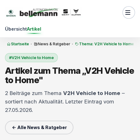
Zum Inhalt springen
Übersicht
Artikel
Startseite
·
News & Ratgeber
·
Thema: V2H Vehicle to Home
#V2H Vehicle to Home
Artikel zum Thema „V2H Vehicle
to Home"
2 Beiträge zum Thema
V2H Vehicle to Home
–
sortiert nach Aktualität. Letzter Eintrag vom
27.05.2026.
← Alle News & Ratgeber