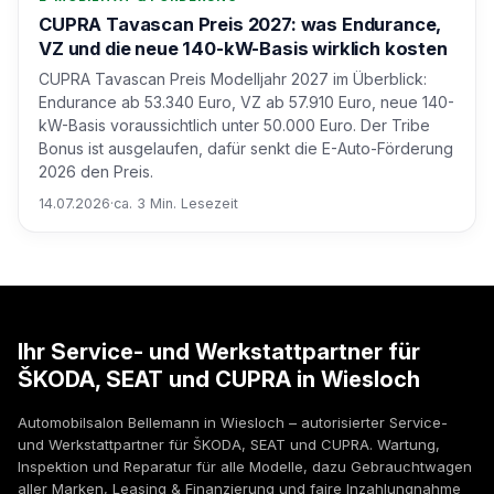
CUPRA Tavascan Preis 2027: was Endurance,
VZ und die neue 140-kW-Basis wirklich kosten
CUPRA Tavascan Preis Modelljahr 2027 im Überblick:
Endurance ab 53.340 Euro, VZ ab 57.910 Euro, neue 140-
kW-Basis voraussichtlich unter 50.000 Euro. Der Tribe
Bonus ist ausgelaufen, dafür senkt die E-Auto-Förderung
2026 den Preis.
14.07.2026
·
ca. 3 Min. Lesezeit
Ihr Service- und Werkstattpartner für
ŠKODA, SEAT und CUPRA in Wiesloch
Automobilsalon Bellemann in Wiesloch – autorisierter Service-
und Werkstattpartner für ŠKODA, SEAT und CUPRA. Wartung,
Inspektion und Reparatur für alle Modelle, dazu Gebrauchtwagen
aller Marken, Leasing & Finanzierung und faire Inzahlungnahme