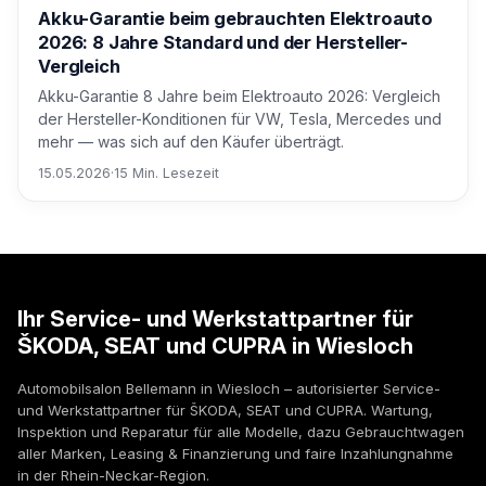
Akku-Garantie beim gebrauchten Elektroauto
2026: 8 Jahre Standard und der Hersteller-
Vergleich
Akku-Garantie 8 Jahre beim Elektroauto 2026: Vergleich
der Hersteller-Konditionen für VW, Tesla, Mercedes und
mehr — was sich auf den Käufer überträgt.
15.05.2026
·
15 Min. Lesezeit
Ihr Service- und Werkstattpartner für
ŠKODA, SEAT und CUPRA in Wiesloch
Automobilsalon Bellemann in Wiesloch – autorisierter Service-
und Werkstattpartner für ŠKODA, SEAT und CUPRA. Wartung,
Inspektion und Reparatur für alle Modelle, dazu Gebrauchtwagen
aller Marken, Leasing & Finanzierung und faire Inzahlungnahme
in der Rhein-Neckar-Region.