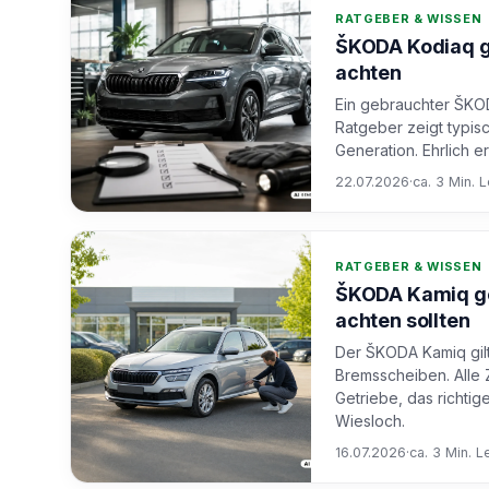
RATGEBER & WISSEN
ŠKODA Kodiaq ge
achten
Ein gebrauchter ŠKOD
Ratgeber zeigt typis
Generation. Ehrlich 
22.07.2026
·
ca. 3 Min. 
RATGEBER & WISSEN
ŠKODA Kamiq ge
achten sollten
Der ŠKODA Kamiq gilt
Bremsscheiben. Alle 
Getriebe, das richti
Wiesloch.
16.07.2026
·
ca. 3 Min. L