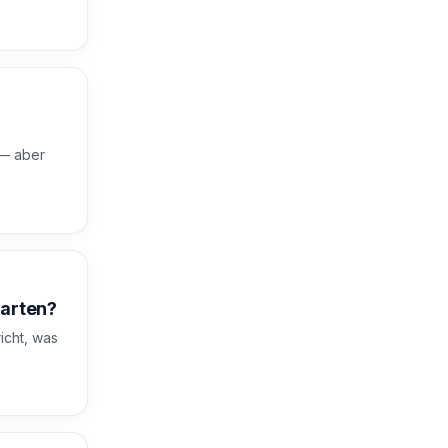
 — aber
warten?
icht, was