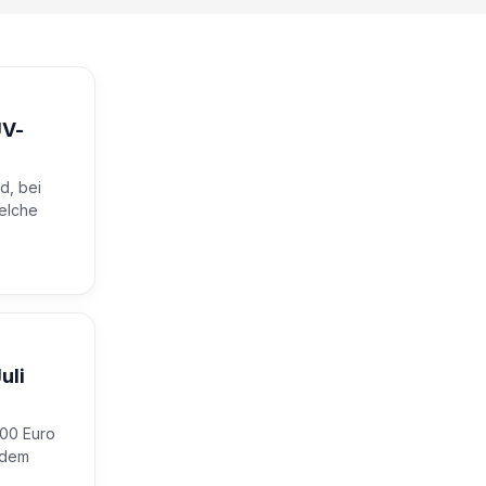
ÜV-
d, bei
elche
uli
000 Euro
 dem