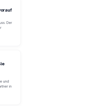
worauf
uss. Der
r
ie
te und
rtner in