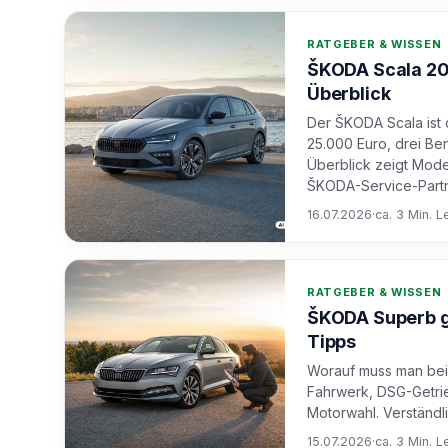
RATGEBER & WISSEN
ŠKODA Scala 202
Überblick
Der ŠKODA Scala ist
25.000 Euro, drei Be
Überblick zeigt Mode
ŠKODA-Service-Partn
16.07.2026
·
ca. 3 Min. L
RATGEBER & WISSEN
ŠKODA Superb g
Tipps
Worauf muss man bei
Fahrwerk, DSG-Getrie
Motorwahl. Verständl
15.07.2026
·
ca. 3 Min. L