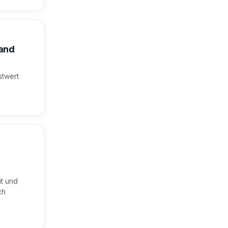
land
stwert
it und
ch