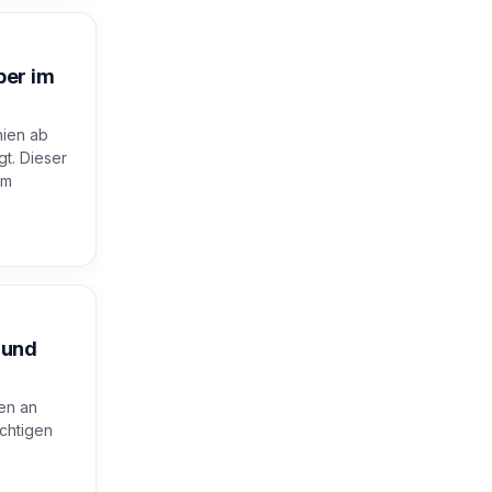
ber im
nien ab
gt. Dieser
om
 und
en an
ichtigen