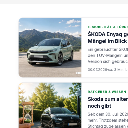
E-MOBILITÄT & FÖR
ŠKODA Enyaq ge
Mängel im Blick
Ein gebrauchter ŠKOD
den TÜV-Mängeln und
Version sich gebrauch
30.07.2026
·
ca. 3 Min. 
RATGEBER & WISSEN
Skoda zum alten
noch gibt
Seit dem 30. Juli 20
mehr. Trotzdem stehe
Stichtag zugelassen w